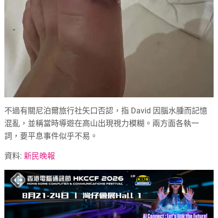
不過有關尼泊爾旅行社矢口否認，指 David 因腦水腫而記憶
混亂，並稱當時導遊在高山出現視力模糊。兩方面各執一
詞，要平息事件似乎不易。
資料:
新民晚報