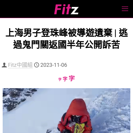
上海男子登珠峰被導遊遺棄 | 逃
過鬼門關返國半年公開訴苦
Fitz中國組
2023-11-06
Increase
字
Reset
Decrease
字
字
font
font
font
size.
size.
size.