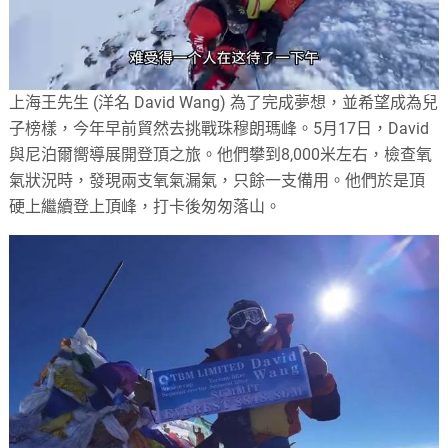
上海王先生 (洋名 David Wang) 為了完成夢想，並希望成為兒
子榜樣，今年早前貿然去挑戰珠穆朗瑪峰。5月17日，David
與尼泊爾嚮導展開登頂之旅。他們攀到8,000米左右，檢查氧
氣狀況時，發現兩支氧氣漏氣，只餘一支備用。他們於是頂
硬上繼續登上頂峰，打卡後匆匆落山。