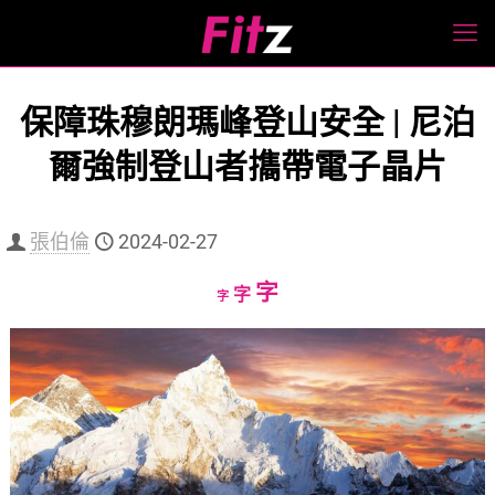
保障珠穆朗瑪峰登山安全 | 尼泊
爾強制登山者㩦帶電子晶片
張伯倫
2024-02-27
Increase
字
Reset
Decrease
字
字
font
font
font
size.
size.
size.