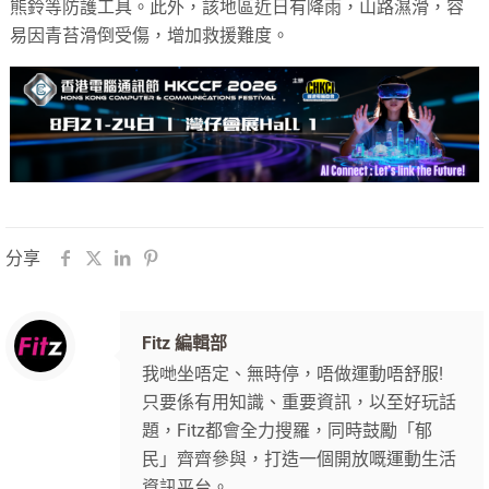
熊鈴等防護工具。此外，該地區近日有降雨，山路濕滑，容
易因青苔滑倒受傷，增加救援難度。
分享
Fitz 編輯部
我哋坐唔定、無時停，唔做運動唔舒服!
只要係有用知識、重要資訊，以至好玩話
題，Fitz都會全力搜羅，同時鼓勵「郁
民」齊齊參與，打造一個開放嘅運動生活
資訊平台。