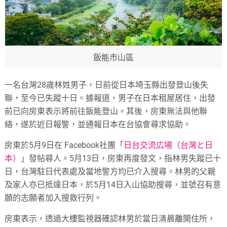
飯能市山區
一名台灣28歲林姓男子，日前從日本埼玉縣出發登山後失
聯，至今已失蹤十日。據報道，男子在日本租屋居住，出發
前已向房東表示將前往飯能登山。其後，房東無法與他聯
絡，遂於近日報警，並通報日本在台協會尋求協助。
房東於5月9日在 Facebook社團「
日台交流広場（台灣と日
本）
」發帖尋人。5月13日，房東再度發文，指林男失蹤已十
日，台灣駐日代表處及當地警方均已介入搜尋。林男的父親
及家人亦已抵達日本，於5月14日入山協助搜尋，並號召有意
願的志願者加入搜救行列。
房東表示，透過大樓監視器確認林男於當日清晨離開住所，