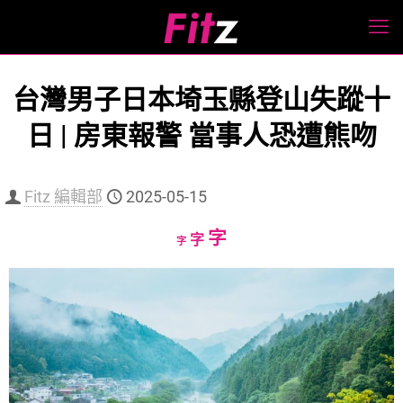
台灣男子日本埼玉縣登山失蹤十
日 | 房東報警 當事人恐遭熊吻
Fitz 編輯部
2025-05-15
Increase
字
Reset
Decrease
字
字
font
font
font
size.
size.
size.