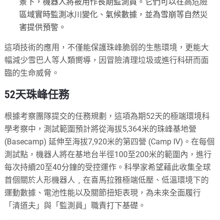
景下，機器人將被用作長期監測員。它們可以在高危險
區域實時監測冰川變化、氣候數據，並為雪崩等自然災
害提供預警。
這項技術的應用，不僅能保護珠峰脆弱的生態環境，更能大
幅減少雪巴人等人類嚮導，因冒險清理垃圾或進行科研而面
臨的生命威脅。
52天珠峰任務
根據考察團隊提交的任務規劃，這項為期52天的極端環境科
學考察中，測試範圍預計將從海拔5,364米的珠峰基地營
(Basecamp) 延伸至海拔7,920米的第四營 (Camp IV)。在每個
測試點，機器人將在基地台半徑100至200米的範圍內，進行
每次持續20至40分鐘的受控運作。科學家希望藉此收集全球
首個關於人形機器人﹐在喜馬拉雅極端低壓、低溫環境下的
運動數據、電池性能以及關節扭矩表現，為未來全面履行
「清道夫」與「監測員」職責打下基礎。