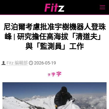
尼泊爾考慮批准宇樹機器人登珠
峰 | 研究擔任高海拔「清道夫」
與「監測員」工作
Fitz 編輯部
2026-05-19
Increase
字
Reset
Decrease
字
字
font
font
font
size.
size.
size.