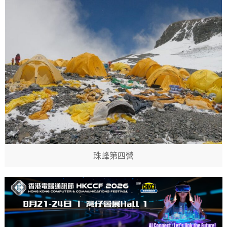
珠峰第四營