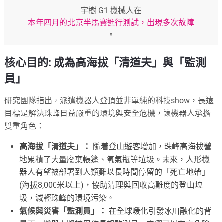
宇樹 G1 機械人在
本年四月的北京半馬賽進行測試，出現多次故障
。
核心目的: 成為高海拔「清道夫」與「監測
員」
研究團隊指出，派遣機器人登頂並非單純的科技show，長遠
目標是解決珠峰日益嚴重的環境與安全危機，讓機器人承擔
雙重角色：
高海拔「清道夫」：
隨着登山遊客增加，珠峰高海拔營
地累積了大量廢棄帳篷、氧氣瓶等垃圾。未來，人形機
器人有望被部署到人類難以長時間停留的「死亡地帶」
(海拔8,000米以上)，協助清理與回收高難度的登山垃
圾，減輕珠峰的環境污染。
氣候與災害「監測員」：
在全球暖化引發冰川融化的背