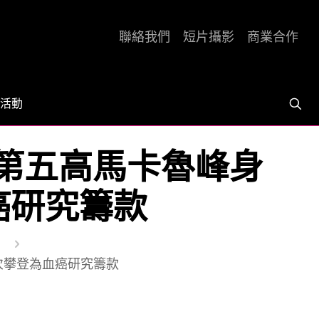
聯絡我們
短片攝影
商業合作
活動
戰世界第五高馬卡魯峰身
血癌研究籌款
g
 是次攀登為血癌研究籌款