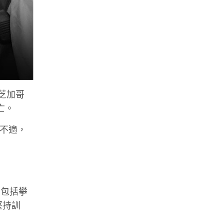
為芝加哥
身亡。
始不適，
)，包括攀
堅持訓