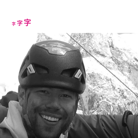
Increase
字
Reset
Decrease
字
字
font
font
font
size.
size.
size.