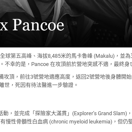
初挑戰全球第五高峰、海拔8,485米的馬卡魯峰 (Makalu)，並
癌研究項目籌款。不幸的是，Pancoe 在攻頂前於營地突感不適，最終
正準備攻頂，前往3號營地適應高度，返回2號營地後身體開
時後離世，死因有待法醫進一步驗證。
並完成「探險家大滿貫」(Explorer’s Grand Slam
白血病 (chronic myeloid leukemia)，但仍