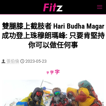
雙腿膝上截肢者 Hari Budha Magar
成功登上珠穆朗瑪峰: 只要肯堅持
你可以做任何事
張伯倫
2023-05-23
Increase
字
Reset
Decrease
字
字
font
font
font
size.
size.
size.