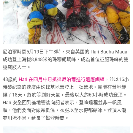
尼泊爾時間5月19日下午3時，來自英國的 Hari Budha Magar
成功登上海拔8,848米的珠穆朗瑪峰，成為首位征服珠峰的雙
腿截肢人士。
43歲的
Hari 在四月中已抵達尼泊爾進行適應訓練
，並以16小
時破紀錄的速度由珠峰基地營登上一號營地。團隊在營地靜
候了18天，終於等到好天氣，最後以大約60小時成功登頂。
Hari 安全回到基地營後向記者表示，登峰過程並非一帆風
順，他們要面對嚴寒低溫，衣服以至水樽都結冰。登頂人潮
亦川流不息，延長了攀登時間。