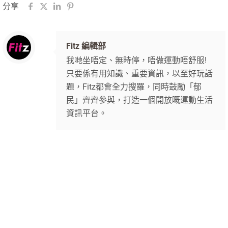
分享
Fitz 編輯部
我哋坐唔定、無時停，唔做運動唔舒服!
只要係有用知識、重要資訊，以至好玩話
題，Fitz都會全力搜羅，同時鼓勵「郁
民」齊齊參與，打造一個開放嘅運動生活
資訊平台。