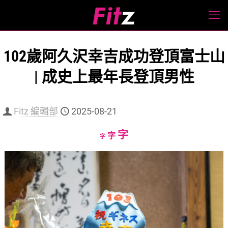
102歲阿久沢幸吉成功登頂富士山
| 成史上最年長登頂男性
Fitz 編輯部
2025-08-21
Increase
字
Reset
Decrease
字
字
font
font
font
size.
size.
size.