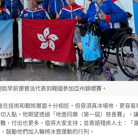
例如早前便曾派代表到韓國參加亞州錦標賽。
冰壺在技術和戰術層面十分相近，但毋須真冰場地，更容易
佳切入點。他期望透過「地壺同樂（第一屆）慈善賽」，
困難，付出也更多，值得大家支持；並寄語殘疾人士：「
」，鼓勵他們加入輪椅冰壼運動的行列。