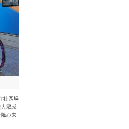
在社區場
讓大眾感
身障心未