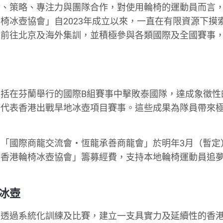
術、策略、專注力與團隊合作，對使用輪椅的運動員而言
椅冰壺協會」自2023年成立以來，一直在有限資源下摸
取前往北京及海外集訓，並積極參與各類國際及全國賽事
括在芬蘭舉行的國際B組賽事中擊敗泰國隊，達成象徵性
中代表香港出戰旱地冰壺項目賽事。這些成果為隊員帶來
。
「國際商龍交流會・恆龍承善商龍會」於明年3月（暫定
國香港輪椅冰壺協會」籌募經費，支持本地輪椅運動員追
冰壺
望透過系統化訓練及比賽，建立一支具實力及延續性的香