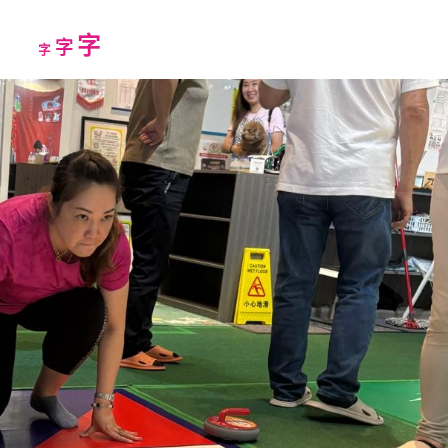
Increase
字
Reset
Decrease
字
字
font
font
font
size.
size.
size.