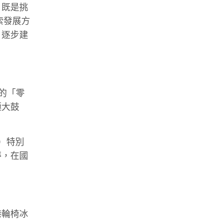
，既是挑
索發展方
，逐步建
的「零
極大鼓
）特別
夢，在國
港輪椅冰