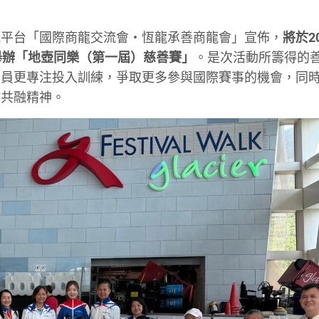
流平台「國際商龍交流會・恆龍承善商龍會」宣佈，
將於2
舉辦「地壺同樂（第一屆）慈善賽」
。是次活動所籌得的
動員更專注投入訓練，爭取更多參與國際賽事的機會，同
健共融精神。