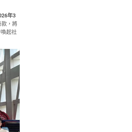
026年3
善款，將
時喚起社