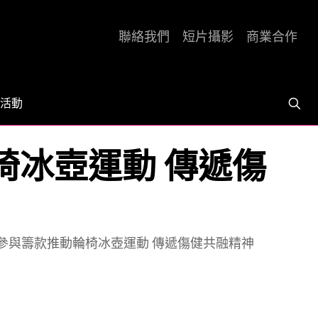
聯絡我們
短片攝影
商業合作
活動
椅冰壺運動 傳遞傷
民參與籌款推動輪椅冰壺運動 傳遞傷健共融精神