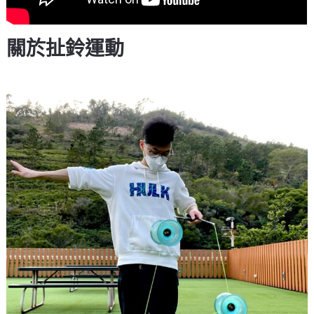
關於扯鈴運動