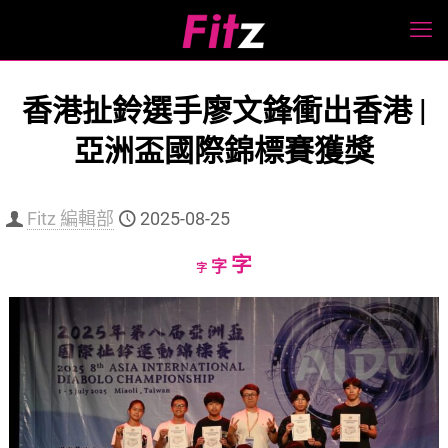
香港扯鈴選手廖文鋒衝出香港 |
亞洲盃國際錦標賽獲獎
Fitz 編輯部
2025-08-25
Increase
字
Reset
Decrease
字
字
font
font
font
size.
size.
size.