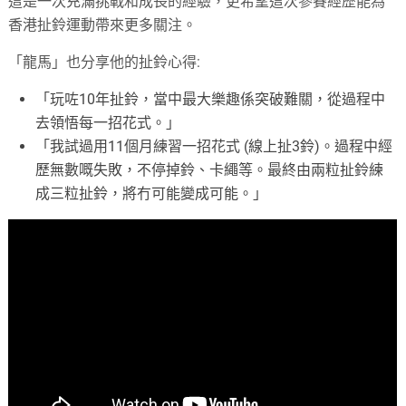
這是一次充滿挑戰和成長的經驗，更希望這次參賽經歷能為
香港扯鈴運動帶來更多關注。
「龍馬」也分享他的扯鈴心得:
「玩咗10年扯鈴，當中最大樂趣係突破難關，從過程中
去領悟每一招花式。」
「我試過用11個月練習一招花式 (線上扯3鈴)。過程中經
歷無數嘅失敗，不停掉鈴、卡繩等。最終由兩粒扯鈴練
成三粒扯鈴，將冇可能變成可能。」