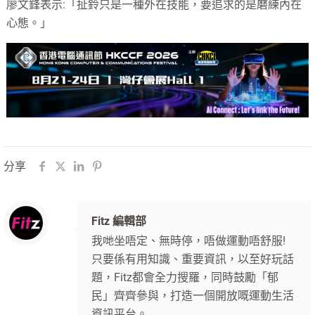
廖文鋒表示:「扯鈴只是一種外在技能，要追求的是磨練內在
心態。」
分享
Fitz 編輯部
我哋坐唔定、無時停，唔做運動唔舒服!
只要係有用知識、重要資訊，以至好玩話
題，Fitz都會全力搜羅，同時鼓勵「郁
民」齊齊參與，打造一個開放嘅運動生活
資訊平台。