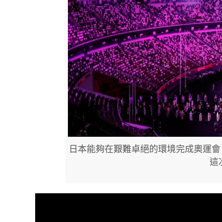
日本能夠在艱難卓絕的環境完成奧運會
這