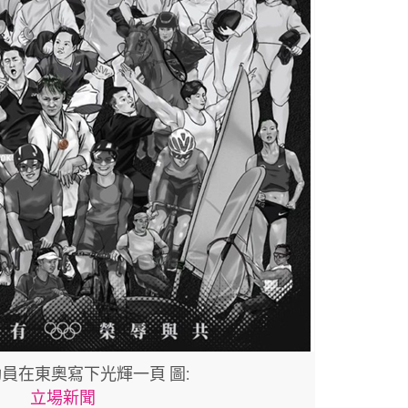
員在東奧寫下光輝一頁 圖:
立場新聞