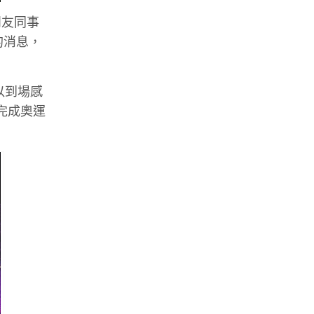
朋友同事
的消息，
。
以到場感
完成奧運