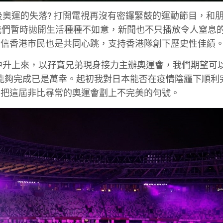
後奧運的失落? 打開電視再沒有密鑼緊鼓的運動節目，和
我們暫時拋開生活種種不如意，新聞也不只播放令人窒息
相信香港市民也是共同心跳，支持香港隊創下歷史性佳績
管中升上來，以孖寶兄弟現身接力主辦奧運會，我們期望可
，能夠完成已是萬幸。起初我對日本能否在疫情陰霾下順利
的把這屆非比尋常的奧運會劃上不完美的句號。