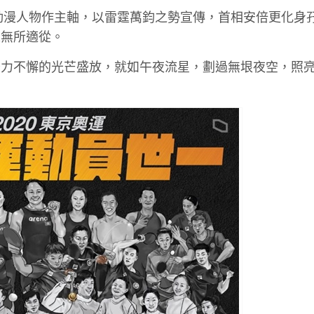
用動漫人物作主軸，以雷霆萬鈞之勢宣傳，首相安倍更化身
人無所適從。
努力不懈的光芒盛放，就如午夜流星，劃過無垠夜空，照