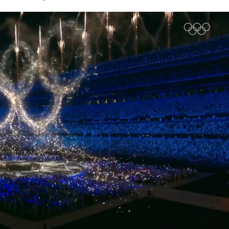
font
font
font
size.
size.
size.