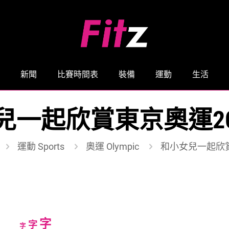
新聞
比賽時間表
裝備
運動
生活
兒一起欣賞東京奧運20
運動 Sports
奧運 Olympic
和小女兒一起欣賞
Increase
字
Reset
Decrease
字
字