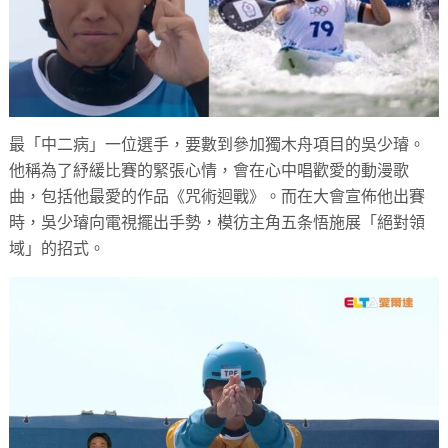
最「中二病」一位選手，要數到參加獨木舟項目的吳少璿。
他稱為了紓緩比賽的緊張心情，會在心中唱歡愛的動漫歌
曲，包括他最愛的作品《咒術迴戰》。而在大會宣佈他出賽
時，吳少璿向電視擺出手勢，模彷主角五条悟施展「絕對領
域」的招式。