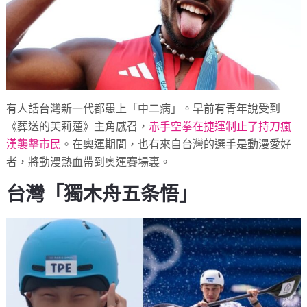
有人話台灣新一代都患上「中二病」。早前有青年說受到
《葬送的芙莉蓮》主角感召，
赤手空拳在捷運制止了持刀瘋
漢襲擊市民
。在奧運期間，也有來自台灣的選手是動漫愛好
者，將動漫熱血帶到奧運賽場裏。
台灣「獨木舟五条悟」