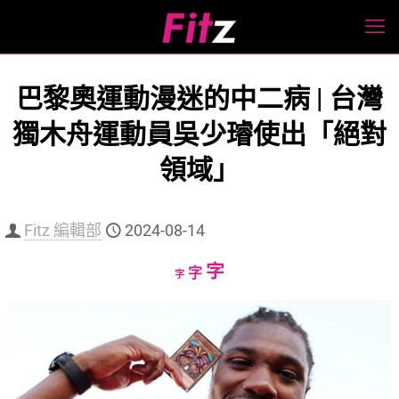
巴黎奧運動漫迷的中二病 | 台灣
獨木舟運動員吳少璿使出「絕對
領域」
Fitz 編輯部
2024-08-14
Increase
字
Reset
Decrease
字
字
font
font
font
size.
size.
size.