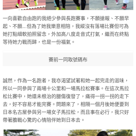
一向喜歡自由跑的我絕少參與長跑賽事，不願搶報、不願早
起、不願….但為了她我樂意相陪，我縱沒有落場比賽但可為
她打點細軟拍照留念，外加高八度走音式打氣，繼而在終點
等待她力戰而歸，也是一份福氣。
賽前一同取號碼布
誠然，作為一名跑者，我亦渴望試著和她一起完走的滋味，
所以一同參與了兩場十公里和一場馬拉松賽事。在這次馬拉
松比賽中，她還未根治的腿傷復發了，痛得一拐一拐的走下
去，好不容易才能完賽。問題來了，相隔一個月後她便要到
日本名古屋參與另一場女子馬拉松，而且事在必行，我只好
帶著膽戰心驚的心情陪伴她到日本去。