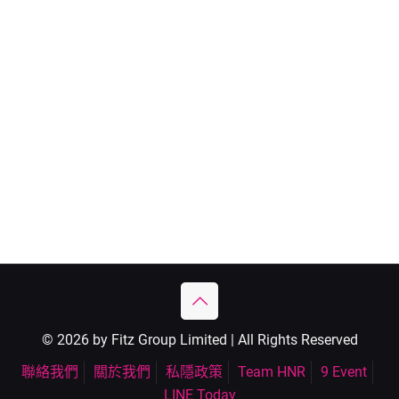
© 2026 by Fitz Group Limited | All Rights Reserved
聯絡我們
關於我們
私隱政策
Team HNR
9 Event
LINE Today