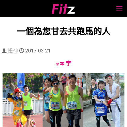
一個為您甘去共跑馬的人
扭神
2017-03-21
Increase
字
Reset
Decrease
字
字
font
font
font
size.
size.
size.