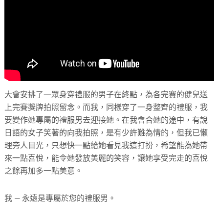
大會安排了一眾身穿禮服的男子在終點，為各完賽的健兒送
上完賽獎牌拍照留念。而我，同樣穿了一身整齊的禮服，我
要變作她專屬的禮服男去迎接她。在我會合她的途中，有說
日語的女子笑著的向我拍照，是有少許難為情的，但我已懶
理旁人目光，只想快一點給她看見我這打扮，希望能為她帶
來一點喜悅，能令她發放美麗的笑容，讓她享受完走的喜悅
之餘再加多一點美意。
我 — 永遠是專屬於您的禮服男。