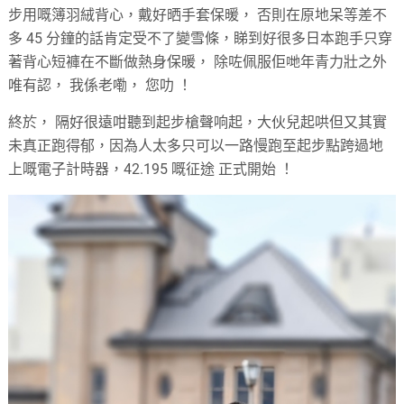
步用嘅簿羽絨背心，戴好晒手套保暖， 否則在原地呆等差不
多 45 分鐘的話肯定受不了變雪條，睇到好很多日本跑手只穿
著背心短褲在不斷做熱身保暖， 除咗佩服佢哋年青力壯之外
唯有認， 我係老嘞， 您叻 ！
終於， 隔好很遠咁聽到起步槍聲响起，大伙兒起哄但又其實
未真正跑得郁，因為人太多只可以一路慢跑至起步點跨過地
上嘅電子計時器，42.195 嘅征途 正式開始 ！