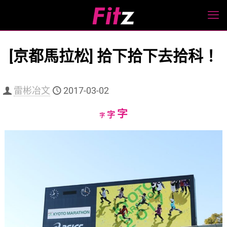
[京都馬拉松] 拾下拾下去拾科！
雷彬冶文
2017-03-02
Increase
字
Reset
Decrease
字
字
font
font
font
size.
size.
size.