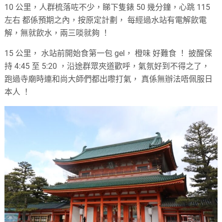
10 公里，人群梳落咗不少，睇下隻錶 50 幾分鐘，心跳 115
左右 都係預期之內，按原定計劃， 每經過水站有電解飲電
解，無就飲水，兩三啖就夠 ！
15 公里， 水站前開始食第一包 gel， 橙味 好難食 ！ 披醒保
持 4:45 至 5:20 ，沿途群眾夾道歡呼，氣氛好到不得之了，
跑過寺廟時連和尚大師們都出嚟打氣， 真係無辦法唔佩服日
本人 ！