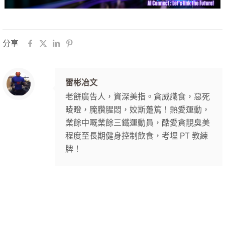
分享
雷彬冶文
老餅廣告人，資深美指。貪威識食，惡死
睖瞪，腌臢腥悶，姣斯躉篤！熱愛運動，
業餘中嘅業餘三鐵運動員，酷愛貪靚臭美
程度至長期健身控制飲食，考埋 PT 教練
牌！