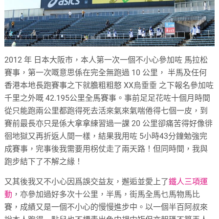
2012 年 日本大阪市，本人第一次一個不小心參加咗 馬拉松
賽事，第一次嘅意思係在完全無跑過 10 公里， 半馬及任何
香港本地長跑賽事之下就膽粗粗憨 XX烏垂垂 之下報名參加咗
千里之外嘅 42.195公里全馬賽事。事前足足花咗十個月時間
從只能跑兩公里都跑得死去活來氣來氣喘倦得七個一皮，到
賽前最長亦只是係大拿拿練習過一課 20 公里卻痛苦得好像徘
徊地獄又再折返人間一樣，結果我用咗 5小時43分鐘勉強完
成賽事，完事後我需要用柺仗走了兩天路！但同時間，我與
跑步結下了不解之緣！
又其後我又不小心因爲誤交益友，邂逅並愛上了
鐵人三項運
動
，亦參加過好多次十公里，半馬，街馬全馬乜馬物馬比
賽，成績又是一個不小心的慢慢進步中。以一個半百阿叔來