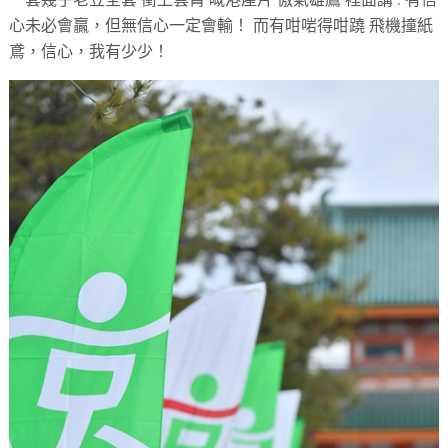
心未必會贏，但無信心一定會輸！ 而有咁啱得咁蹺 飛機撞紙
鳶，信心，我有少少！