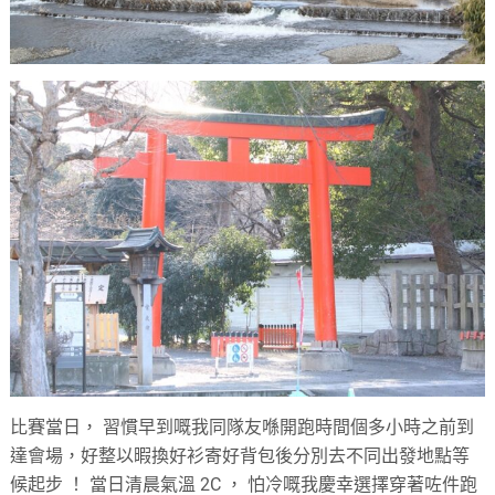
比賽當日， 習慣早到嘅我同隊友喺開跑時間個多小時之前到
達會場，好整以暇換好衫寄好背包後分別去不同出發地點等
候起步 ！ 當日清晨氣溫 2C ， 怕冷嘅我慶幸選擇穿著咗件跑