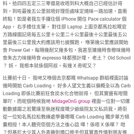
科，拾四四五定三三零還是收唔到科大概自己已經估計得
到，到咗最後五公里就唔好理佢鹵味定燒味一路加速，直衝
終點！如是者我左手攞住個 iPhone 開住 Pace calculator 個
App， 右手揸住支筆， 對住部 Laptop 上面京都馬拉松嘅官
方路線圖記底每五公里十公里二十公里最後十公里最後五公
里最後三公里我大約應該用乜披醒跑， 喺第幾公里應該開始
食 Power Gel，每隔幾耐又幾多包，我甚至連幾時食橙味幾時
食朱古力味幾時食 expresso 味都預計埋， 老土？ Old School
？ 妖， 我根本就係個阿叔，有幾 X 奇呢又？
比賽前十日， 我哋又喺個去京都嘅 Whatsapp 群組裡面討論
幾時開始 Carb Loading， 好多人望文生義以偏概全以為 Carb
Loading 即係比賽前狂食炭水化合物就得， 但其實邊有咁簡
單吖，而呢個時候我哋
MidageOnG group
裡面一位對一切運
動數據趨之若騖達至執迷程度嘅少爺級院友又私訊我，將佢
從一位知名馬拉松教練處學番嚟嘅 Carb Loading 獨步單方傾
囊相授！本人聽完佢個方法之後心諗 嘩！係唔 X 係㗎？ 咁
？但基於大少其人外表雖則撟口摻手但其實真性情對朋友推