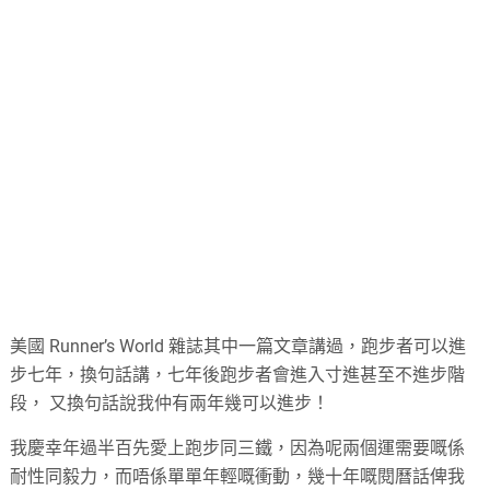
美國 Runner’s World 雜誌其中一篇文章講過，跑步者可以進
步七年，換句話講，七年後跑步者會進入寸進甚至不進步階
段， 又換句話說我仲有兩年幾可以進步！
我慶幸年過半百先愛上跑步同三鐵，因為呢兩個運需要嘅係
耐性同毅力，而唔係單單年輕嘅衝動，幾十年嘅閱曆話俾我