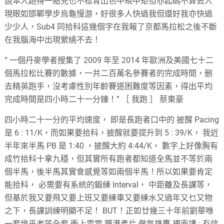
說本人跑得一點兒也不標青出色中規中矩但亦起碼不算丟人
現眼如邯鄲學步烏龜慢游，好很多人快過我但還好我亦快過
少少人，Sub4 同拾科這幾個字在我報了京都馬拉松之後不斷
在我腦海中出現縈繞不去！
” 一個丹麥學者搜集了 2009 年至 2014 年歐洲及美國七十二
個馬拉松比賽的數據，一共二百萬名參賽者的完成時間，删
去精英跑手，沒考慮性別年齡賽道困難度等因素，得出平均
完成時間是四小時二十一分鐘！” ［ 我跑 ］ 蔡東豪
四小時二十一分的平均速度， 即是長跑者口中的 披醒 Pacing
是 6 : 11/K，而如果要拾科，披醒就要提升到 5 : 39/K， 我近
半年來半馬 PB 是 1:40 ，披醒大約 4:44/K， 數字上好像胸有
成竹拾科十拿九穩，但其實所有跑者都知道全馬並不等於兩
個半馬，後半馬其實會感覺等如兩個半馬！所以如果要肯定
能拾科， 必需要有系統的鍛練 Interval， 中距離及長課等，
但基於我又要飛又要上班又要練車又要練水又過年又乜又物
之下，長課訓練明顯不足！ BUT！正如廿幾三十年前劉華喺
一套幾乎老笠全套 衝上雲霄 嘅港產片 傲氣雄鷹 裡面講 : 有信