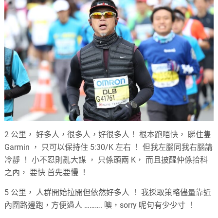
2 公里， 好多人，很多人，好很多人！ 根本跑唔快， 睇住隻
Garmin ， 只可以保持住 5:30/K 左右 ！ 但我左腦同我右腦講
冷靜 ！ 小不忍則亂大謀 ， 只係頭兩 K， 而且披醒仲係拾科
之內， 要快 首先要慢 ！
5 公里， 人群開始拉開但依然好多人 ！ 我採取策略儘量靠近
內圍路邊跑，方便過人 ………. 噢，sorry 呢句有少少寸 ！