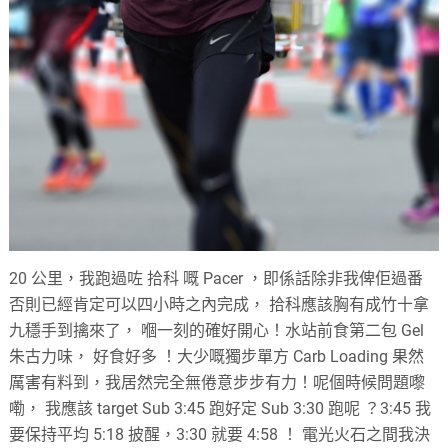
20 公里，我跑過咗 拾科 嘅 Pacer ，即係話除非我俾佢過番
否則已經肯定可以四小時之內完成， 拾科應該胸有成竹十拿
九穩手到擒來了， 嗰一刻的確好開心！水站前食第二包 Gel
朱古力味， 好食好多 ！大少嘅獨步單方 Carb Loading 果然
厲害有料到，我居然完全無倦意步步有力！呢個時候問題嚟
嘞， 我應該 target Sub 3:45 跑好定 Sub 3:30 跑呢 ？3:45 我
要保持平均 5:18 披醒，3:30 就要 4:58 ！ 電光火石之間我決