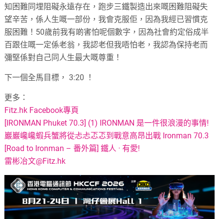
知困難同埋阻礙永遠存在，跑步三鐵製造出來嘅困難阻礙失
望辛苦，係人生嘅一部份，我會克服佢，因為我經已習慣克
服困難！50歲前我有啲害怕呢個數字，因為社會約定俗成半
百跟住嘅一定係老翁，我認老但我唔怕老，我認為保持老而
彌堅係對自己同人生最大嘅尊重！
下一個全馬目標， 3:20 ！
更多：
Fitz.hk Facebook專頁
[IRONMAN Phuket 70.3] (1) IRONMAN 是一件很浪漫的事情!
巖巖巉巉蝦兵蟹將從忐忐忑忑到戰意高昂出戰 Ironman 70.3
[Road to Ironman – 番外篇] 鐵人 · 有愛!
雷彬冶文@Fitz.hk