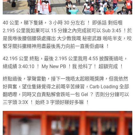
40 公里，睇下隻錶， 3 小時 30 分左右 ！ 即係話 剩低嗰
2.195 公里我如果可以 15 分鐘之內完成就可以 Sub 3:45 ！於
是我喺後腰個腰袋處攞出 大少教我嘅 秘密武器 啪咗半支，咬
緊牙關抖擻精神用盡最後馬力向前一直衝佢鹵味 ！
42.195 公里 終點，最後 2.195 公里我用 4:55 披醒衝過咗，
總成績 3:40:10 ！ My New PB ！我 拾科了！ 超額完成 ！
終點過後，掌聲雷動，接下一塊唔太起眼嘅獎牌，但我依然
好興奮，望住隻錶覺得之前嘅辛苦練習，Carb Loading 全部
翻晒嚟，同時又自責點解會跌咗一包 Gel ？ 否則分分鐘可以
三字頭 3:3X ！ 始終 3 字頭好睇好多嘛 ！