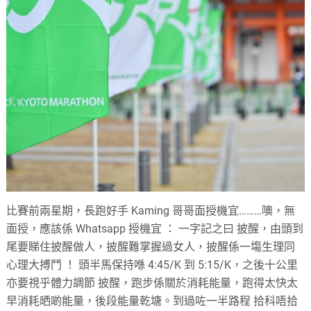
比賽前兩星期，長跑好手 Kaming 哥哥面授機宜………噢，無
面授，應該係 Whatsapp 授機宜 ： 一字記之曰 披醒，由頭到
尾要睇住披醒做人，披醒難掌握過女人，披醒係一塲生理同
心理大搏鬥 ！ 頭半馬保持喺 4:45/K 到 5:15/K，之後十公里
亦要視乎體力調節 披醒，跑步係關於消耗能量，跑得太快太
早消耗晒啲能量，後段能量乾塘。到過咗一半路程 拾科唔拾