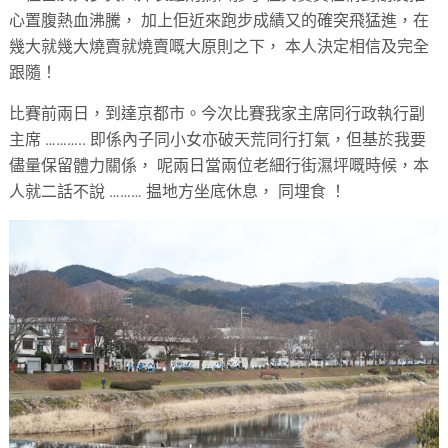
心置腹熱血沸騰， 加上佢近來跑步成績又的確突飛猛進，在
幾大就幾大燒賣就燒賣嘅大原則之下， 本人決定相信及完全
跟隨！
比賽前兩日，到達京都市。今次比賽我家主席同行政執行副
主席 ……….. 即係內子同小女亦破天荒同行打氣，但基於我要
儘量保留體力關係， 呢兩日當兩位老細行街濕坪嘅時候，本
人就二話不說 ……… 揾地方坐底休息， 同埋食 ！