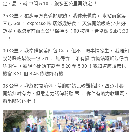
定，屌 ，就 中間 5:10 ，跑多五公里再決定 ！
25 公里， 獨步單方真係好那勁， 我仲未覺倦， 水站前食第
三包 Gel ， expresso 味 居然幾好食， 天氣開始暖咗少少 好
舒服，我決定前面五公里保持 5 ：00 披醒，希望做 Sub 3:30
！！
30 公里， 我準備食第四包 Gel， 但不幸嘅事情發生， 我唔知
幾時跌咗最後一包 Gel ， 無得食 ！唯有攞 食物站嘅麵包仔食
咗兩件 ，披醒亦開始下跌至 5:20 至 5:30 ！我知道應該無乜
機會 3:30 但 3:45 依然好有機 ！
38 公里， 我終於開始倦，雙腳開始比較難抬起，四頭 小腿
開始無咁有力，但意志力話俾我聽 屌 ， 你仲有啲力收埋嘅，
攞出嚟啦仆街 ！