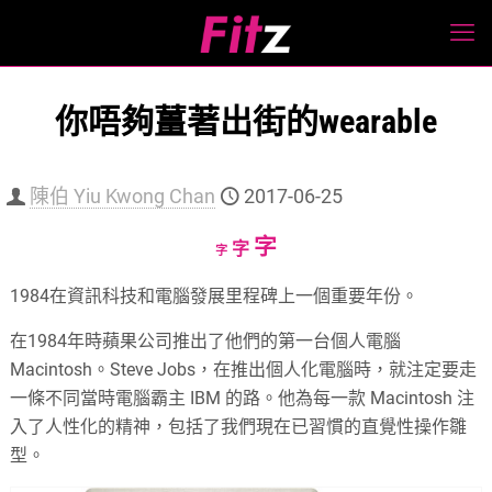
你唔夠薑著出街的wearable
陳伯 Yiu Kwong Chan
2017-06-25
Increase
字
Reset
Decrease
字
字
font
font
font
1984在資訊科技和電腦發展里程碑上一個重要年份。
size.
size.
size.
在1984年時蘋果公司推出了他們的第一台個人電腦
Macintosh。Steve Jobs，在推出個人化電腦時，就注定要走
一條不同當時電腦霸主 IBM 的路。他為每一款 Macintosh 注
入了人性化的精神，包括了我們現在已習慣的直覺性操作雛
型。