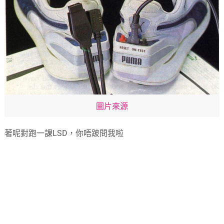
圖片來源
著呢對跑一課LSD，你唔跛問我啦