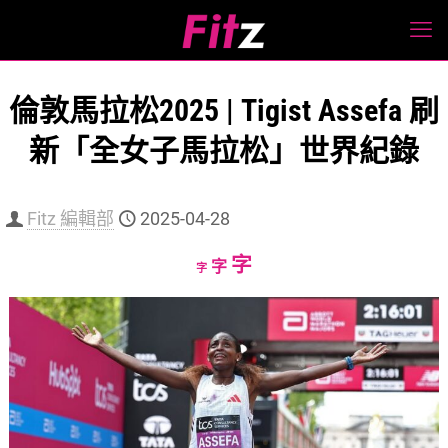
倫敦馬拉松2025 | Tigist Assefa 刷
新「全女子馬拉松」世界紀錄
Fitz 編輯部
2025-04-28
Increase
字
Reset
Decrease
字
字
font
font
font
size.
size.
size.