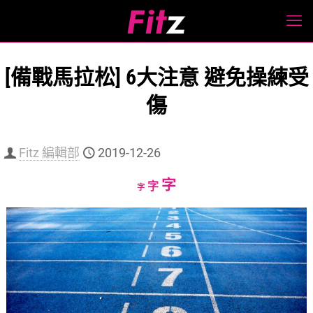
[備戰馬拉松] 6大注意 避免操練受
傷
Fitz 編輯部
2019-12-26
Increase
字
Reset
Decrease
字
字
font
font
font
size.
size.
size.