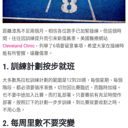
距離渣馬不足兩個月，相信各位跑手已加緊操練。但這個時
間，往往因訓練提升而引來新傷舊患。美國醫療網站
Cleveland Clinic
，列舉了6項要留意事項，希望大家在操練時
能有所警醒，遠離傷患。
1. 訓練計劃按步就班
大多數馬拉松訓練計劃的範圍是12到20週，每個星期、每個
階段，都必須要循序漸進。切勿因比賽臨近，而臨時加操。
也不要中途加入比賽，而打亂部署。只要賽前有充足時間作
部署，按照訂下的計劃一步步訓練，到比賽就要收割之時，
不用心急。
2. 每周里數不要突變