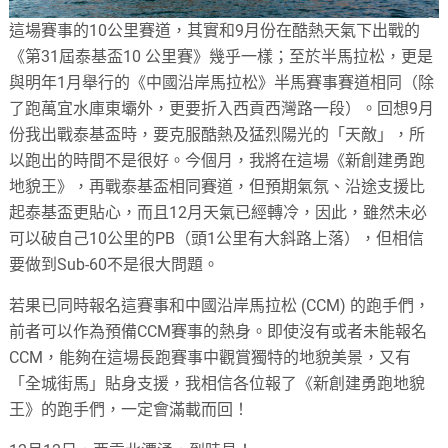
這場賽事的10公里賽道，其實和9月份在酷熱天氣下出戰的
《第31屆泰基盃10 公里賽》幾乎一樣；至於半馬拉松，更是
與明年1月舉行的《中國沿岸馬拉松》半馬賽事賽道相同（除
了跑萬宜水庫東壩外，更要折入西貢西灣路一段）。回想9月
份我出戰泰基盃時，要克服酷熱及猛烈陽光的「天敵」，所
以跑出的時間不是很好。今個月，我將在這場《新創建勇跑
地貌王》，再戰泰基盃相同賽道，但預期氣氛、沿途支援比
起泰基盃更貼心，而且12月天氣已經轉冷，因此，雖然未必
可以破自己10公里的PB（頭1公里有大斜路上落），但相信
要做到Sub-60不是很大問題。
若果已同時報名這賽事和中國沿岸馬拉松 (CCM) 的跑手們，
前者可以作為預備CCM賽事的熱身。即使沒有或者未能報名
CCM，能夠在這場長跑賽事中觀賞獨特的地貌美景，又有
「全城街馬」貼身支援，我相信各位報了《新創建勇跑地貌
王》的跑手們，一定會滿載而回！