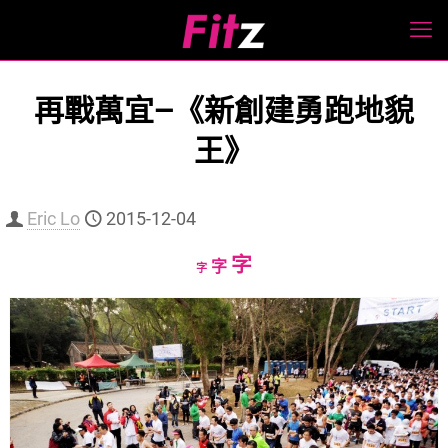
再戰萬宜—《新創建勇跑地貌
王》
Eric Lo
2015-12-04
Increase
字
Reset
Decrease
字
字
font
font
font
size.
size.
size.