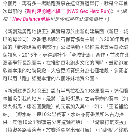
今個月，再有多一場路跑賽事在這條賽道舉行，就是今年首
次舉辦的《
新創建勇跑地貌王 (NWS Geo Hero Run)
》。
(編
按：
New Balance半馬
也是今個月在北潭涌舉行。)
《新創建勇跑地貌王》其實是源於由新創建集團（新巴、城
巴的母公司）及香港地貌岩石保育協會主辦，於2008年起首
辦的「新創建香港地貌行」公眾活動，以推廣地質保育及環
保訊息。2015年，更得到社企「全城街馬」合作，首次在北
潭涌舉行長跑賽事，在推動香港跑步文化的同時，鼓勵跑友
欣賞本港的地貌景緻。大會更將賽道分為七個地段，參賽者
可以用「跑」認識本港的八個姊妹地質公園。
《新創建勇跑地貌王》設有半馬拉松及10公里賽事，這個賽
事最吸引我的地方，是將「全城街馬」之前舉辦的賽事（如
東九街馬、康宏圖騰跑）的元素加入其中，如：「王者補給
站」（即水站，連10公里賽事，水站亦有香蕉和朱古力提
供，其他10公里賽事甚少有這類補給）、「游擊打氣支援」
（特邀各路表演者，於賽道突撃出現打氣），而起點／終點