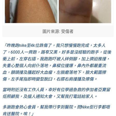
圖片來源: 受傷者
「昨晚跑
nike
至
4k
位跌傷了，我只想慢慢跑完成，太多人
了，
6000
人一齊跑，路窄又黑，好多是沒經驗的跑手，從後
衝上前，左穿右插，我跑跑吓被人絆倒腳，加上擠迫推撞，
失重心整個人向前仆落地，鼻樑位撞爆，鼻內外都嚴重流
血，額頭撞及腫起好大血瘤，左臉磨落地下，臉大範圍擦
傷，左手尾指即時變型脫臼，右膝右肩撞腫及擦傷。
當時附近沒有工作人員，幸好有位學過急救的參加者亞寶留
低照顧我，及搵人通知大會，又幫我打電話給家人。
多謝跑會熱心會員，幫我帶行李到醫院。問
Nike
佢行李都唔
肯送醫院。唉！」