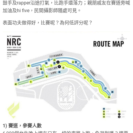
鼓手及
rapper
沿途打氣，比跑手還落力；親朋戚友在賽道旁喊
加油及
hi five
，民間攝影師隨處可見。
表面功夫做得好，比賽呢？
為何低評分呢？
1)
賽道，參賽人數