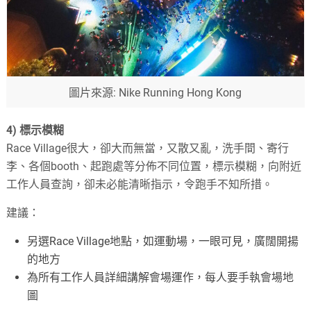
圖片來源: Nike Running Hong Kong
4)
標示模糊
Race Village
很大，卻大而無當，又散又亂，洗手間、寄行
李、各個
booth
、起跑處等分佈不同位置，標示模糊，向附近
工作人員查詢，卻未必能清晰指示，令跑手不知所措。
建議：
另選
Race Village
地點，如運動場，一眼可見，廣闊開揚
的地方
為所有工作人員詳細講解會場運作，每人要手執會場地
圖