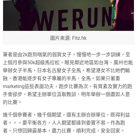
圖片來源: Fitz.hk
筆者是由
2k
跑到喘氣的弱質女子，慢慢地一步一步訓練，至
上個月參與
50k
超級馬拉松，眼見鄰近地區如台灣、廣州也能
舉辦女子半馬，日本名古屋女子全馬，希望港女不比她們輸
蝕，香港能逐步有女子專屬的半馬、全馬。如果只著重
marketing
這些表面功夫，跑步比賽為次，有質素及實力的跑
手會卻步，希望主辦單位汲取教訓，明年舉辦一個盡如人意
的比賽。
幾千個參賽者，幾千個期望，還有主辦合辦單位，既得利益
者。。。要平衡各方，人人期望都達到委實不易，作為跑
者，只想回歸最基本，盡力比賽，順利完成，安全回家。