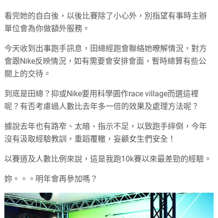
看完她的自白後，以後比賽除了小心外，別指望有事時主辦
單位會為你做額外服務。
今天收到出事跑手訊息，田總經跑會聯絡她暸解情況，對方
會跟
Nike
反映情況，如有需要會安排會面，暫時總算有些公
關上的交待。
到底是田總？抑或
Nike
要用科學園作
race village
而選這裡
呢？有否考慮過人數比去年多一倍的效果及處理方法呢？
據說去年也有路窄、太暗、指示不足，以致跑手繂倒，今年
沒有汲取經驗教訓，重蹈覆轍，妄顧女生們安全！
以賽道及人數比例來說，這是我跑10k賽以來最差勁的經驗。
妳。。。明年會再參加嗎？