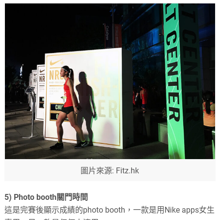
圖片來源: Fitz.hk
5) Photo booth
關門時間
這是完賽後顯示成績的
photo booth
，一款是用
Nike apps
女生