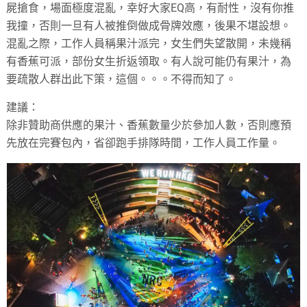
屍搶食，場面極度混亂，幸好大家
EQ
高，有耐性，沒有你推
我撞，否則一旦有人被推倒做成⻣牌效應，後果不堪設想。
混亂之際，工作人員稱果汁派完，女生們
失望散開，未幾稱
有香蕉可派，部份女生折返領取。有人說可能仍有果汁，為
要疏散人群出此下策，這個。。。不得而知了。
建議：
除非贊助商供應的果汁、香蕉數量少於參加人數，否則應預
先放在完賽包內，省卻跑手排隊時間，工作人員工作量。