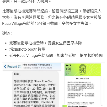
專用，另一款是任何人適用。
比賽後想拍攝完賽時間紀錄，留個倩影很正常，筆者眼見人
太多，沒有享用這個服務，但之後在各網站見很多女生投訴
Race Village
完結前
45
分鐘已截龍，令很多女生失望。
建議：
完賽後指示拍攝需時，促請女生們盡早排隊
增加
photo booth
數量
延長
Race Village
完結時間，如未能延遲，提早起跑時間