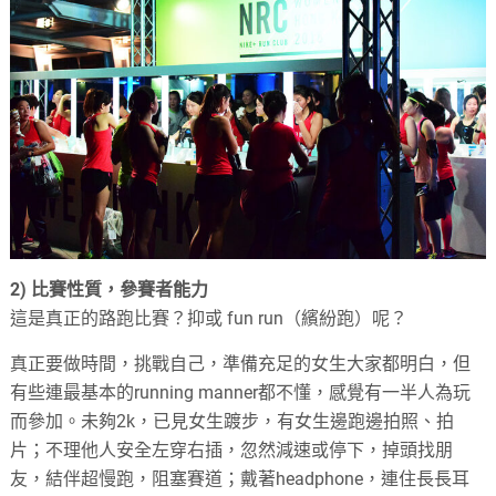
2)
比賽性質，參賽者能力
這是真正的路跑比賽？抑或
fun run
（繽紛跑）呢？
真正要做時間，挑戰自己，準備充足的女生大家都明白，但
有些連最基本的
running manner
都不懂，感覺有一半人為玩
而參加。未夠
2k
，已見女生踱步，有女生邊跑邊拍照、拍
片；不理他人安全左穿右插，忽然減速或停下，掉頭找朋
友，結伴超慢跑，阻塞賽道；戴著
headphone
，連住長長耳