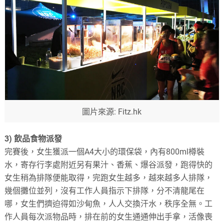
圖片來源: Fitz.hk
3)
飲品食物派發
完賽後，女生獲派一個
A4
大小的環保袋，內有
800ml
樽裝
水，寄存行李處附近另有果汁、香蕉、爆谷派發，跑得快的
女生稍為排隊便能取得，完跑女生越多，越來越多人排隊，
幾個攤位並列，沒有工作人員指示下排隊，分不清龍尾在
哪，女生們擠迫得如沙甸魚，人人交換汗水，秩序全無。工
作人員每次派物品時，排在前的女生通通伸出手拿，活像喪