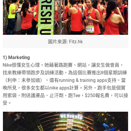
圖片來源: Fitz.hk
1) Marketing
Nike
很懂女生心理，她藉著路跑賽、網站，讓女生做會員，
找來教練帶領跑步及訓練活動，為這個比賽推出
8
個星期訓練
（利申：未參加過），還有
running & training apps
支持，當
晚所見，很多女生都以
nike apps
計算。另外，跑手包是個實
用索袋，附送護膚品、止汗劑、跑
Tee
，
$250
報名費，可以接
受。