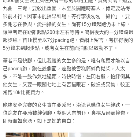
6,000
個女生晚上擠在只有一線的車路上跑，
負荷
到嗎？還要
九曲十三彎，要殺出重圍，未至於開跑時塞人，肯定要站得
很前才行。因事未能提早到場，寄行李後匆匆「攝位」，要
多謝志在參與，愛拍攝的女生，尚有
15
分鐘起跑仍未上線，
讓筆者走在距離起點
200
米左右等待。鳴槍後大約一分鐘踏過
起步毯，首
1k
慢至以
7
分
pacing
跑，看網上留言，有排得後的
5
分鐘未到起步點，或有女生在前面拍照以致動不了。
筆者不是快腳，但比我慢的女生多的是，唯有爬頭才能以自
己
pacing
跑，跑在最側面，差點被雪糕筒絆倒拗柴，人太
多，不能一鼓作氣地過頭，時快時慢，左閃右避，怕絆倒其
他女生，又要一眼關七地上有否貓眼石、破損或異物，較正
常跑
10k
比賽費力。
能夠安全完賽的女生實在要感恩，沿途見幾位女生絆跌，一
位跑友在
4k
時被絆倒腳，整個人向前仆，鼻樑及額頭撞傷，
即時血如泉湧，如下是她的自白：