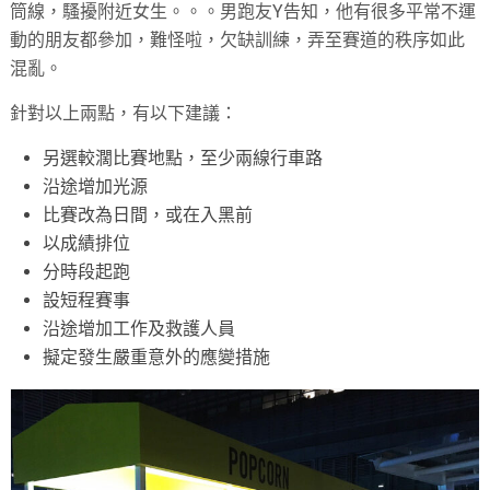
筒線，騷擾附近女生。。。男跑友
Y
告知，他有很多平常不運
動的朋友都參加，難怪啦，欠缺訓練，弄至賽道的秩序如此
混亂。
針對以上兩點，有以下建議：
另選較濶比賽地點，至少兩線行車路
沿途增加光源
比賽改為日間，或在入黑前
以成績排位
分時段起跑
設短程賽事
沿途增加工作及救護人員
擬定發生嚴重意外的應變措施