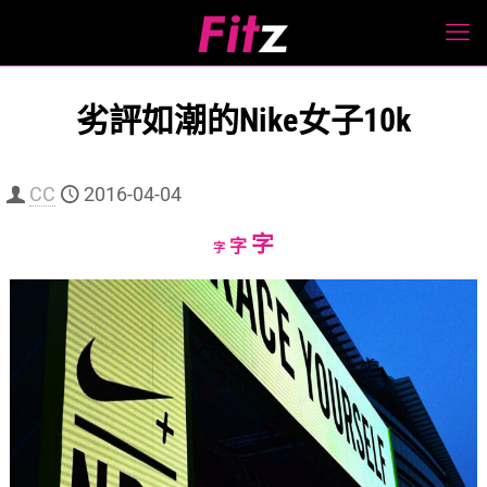
劣評如潮的Nike女子10k
CC
2016-04-04
Increase
字
Reset
Decrease
字
字
font
font
font
size.
size.
size.