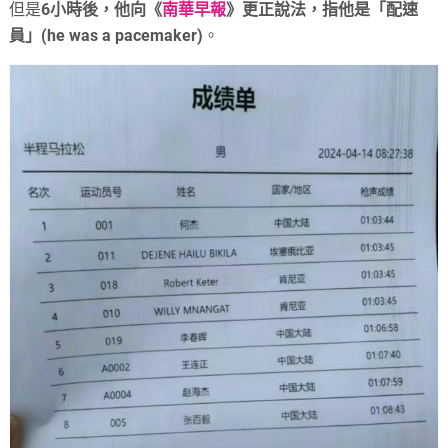
但是
6小時後，他向《
南華早報
》更正說法，指他是「配速
員」(he was a pacemaker)
。