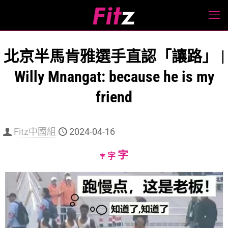
北京半馬肯雅選手直認「讓路」 |
Willy Mnangat: because he is my
friend
Fitz中國組
2024-04-16
Increase
字
Reset
Decrease
字
字
font
font
font
size.
size.
size.