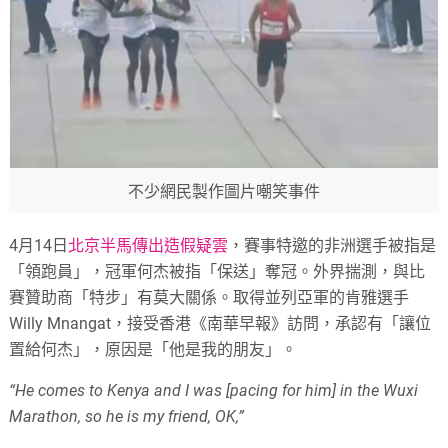
不少網民製作圖片嘲笑事件
4月14日
北京半馬傳出造假疑雲
，賽事特邀的非洲選手被指是
「領跑員」，冠軍何杰被指「保送」奪冠。外界揣測，與比
賽贊助商「特步」有莫大關係。取得並列亞軍的肯雅選手
Willy Mnangat，接受香港《南華早報》訪問，承認有「讓位
置給何杰」，原因是「他是我的朋友」。
“He comes to Kenya and I was [pacing for him] in the Wuxi
Marathon, so he is my friend, OK,”