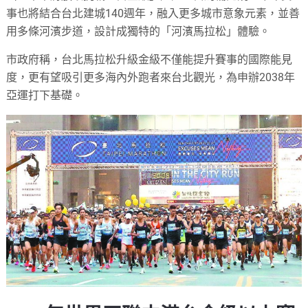
事也將結合台北建城140週年，融入更多城市意象元素，並善
用多條河濱步道，設計成獨特的「河濱馬拉松」體驗。
市政府稱，台北馬拉松升級金級不僅能提升賽事的國際能見
度，更有望吸引更多海內外跑者來台北觀光，為申辦2038年
亞運打下基礎。