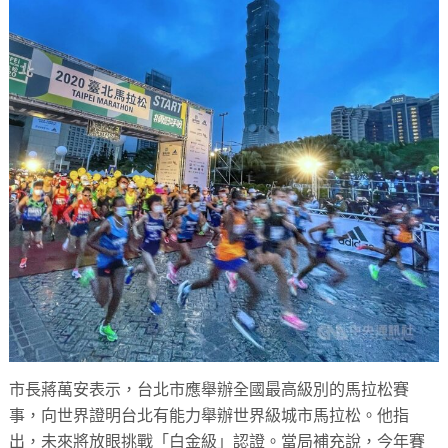
市長蔣萬安表示，台北市應舉辦全國最高級別的馬拉松賽
事，向世界證明台北有能力舉辦世界級城市馬拉松。他指
出，未來將放眼挑戰「白金級」認證。當局補充說，今年賽