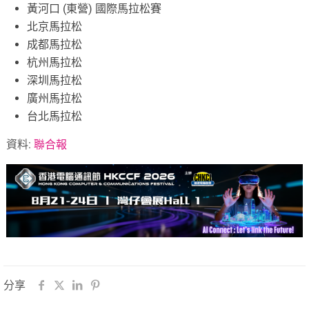
黃河口 (東營) 國際馬拉松賽
北京馬拉松
成都馬拉松
杭州馬拉松
深圳馬拉松
廣州馬拉松
台北馬拉松
資料:
聯合報
分享