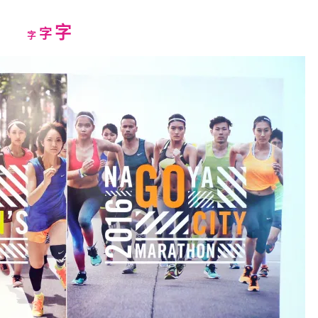
Increase
字
Reset
Decrease
字
字
font
font
font
size.
size.
size.