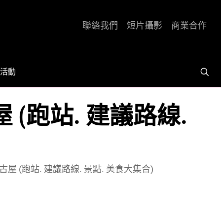
聯絡我們
短片攝影
商業合作
活動
(跑站. 建議路線.
 (跑站. 建議路線. 景點. 美食大集合)