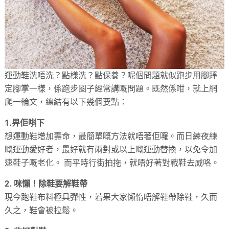
運動鞋洗唔洗？點樣洗？點保養？呢個問題就似跑步用腳踭
定腳掌一樣，係跑步圈子經常講嘅問題。既然係咁，就上網
爬一輪文，總結有以下幾個要點：
1.畀佢唞下
想運動鞋增加壽命，最簡單嘅方法就唔著佢囉。而日練夜練
嘅運動愛好者，最好就有兩對或以上嘅運動替換，以免令加
速鞋子嘅老化。 而平時行街拍拖，就唔好著對戰鞋去威咯。
2. 咪懶！除鞋要解鞋帶
現今跑鞋布料極具彈性，若果大家懶惰唔解鞋帶除鞋，久而
久之，鞋會被拉鬆。