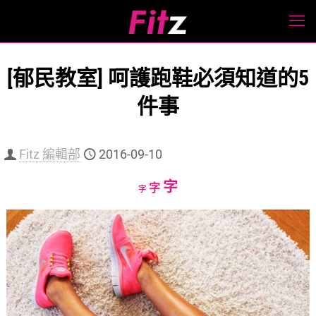
[郁民教室] 呵護跑鞋必須知道的5
件事
Fitz 編輯部
2016-09-10
Increase
字
Reset
Decrease
字
字
font
font
font
size.
size.
size.