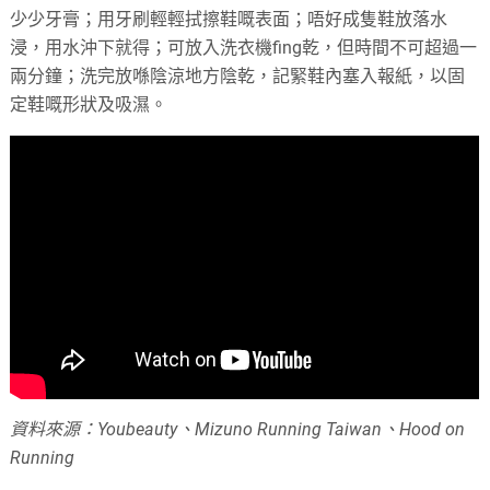
少少牙膏；用牙刷輕輕拭擦鞋嘅表面；唔好成隻鞋放落水
浸，用水沖下就得；可放入洗衣機fing乾，但時間不可超過一
兩分鐘；洗完放喺陰涼地方陰乾，記緊鞋內塞入報紙，以固
定鞋嘅形狀及吸濕。
資料來源：Youbeauty、Mizuno Running Taiwan、Hood on
Running