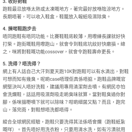
3. 收好對鞋
跑鞋最忌放喺太熱或太凍嘅地方，著完最好放喺陰涼地方。
長期唔著，可以收入鞋盒，鞋籠放入報紙吸濕除臭。
4. 揀啱鞋跑步去
唔同跑鞋有唔同功能。比賽鞋鞋底較薄，用嚟練長課就好快
打柴。跑街嘅鞋用嚟跑山，就會令到鞋底坑紋好快磨損。總
之，咪將對鞋嘅功能cossover，就會令跑鞋壽命更長。
5. 洗得？唔洗得？
網上有人話自己大汗到夏天跑10K對跑鞋可以有水滴出，對鞋
可想而知有幾臭。呢啲case唔理佢真係唔掂。跑鞋品牌嘅官
網堅決叫人唔好洗鞋，建議用專用清潔劑去噴。有網民亦怕
會洗爛鞋，話話用吸濕劑吸走啲臭味就算。當對鞋臭過你對
腳，係咪搵嘢噴下就可以除味？咁啲細菌又點？而且，跑完
山，落完雨，對鞋想唔洗都唔得。
縱合全球網民經驗，跑鞋只要洗得其法係唔會爛（跑鞋紙紥
嘅咩）。首先唔好用洗衣粉，只要用清水洗，如有污漬就用