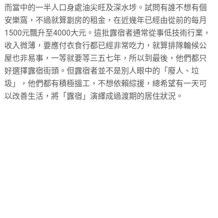
而當中的一半人口身處油尖旺及深水埗。試問有誰不想有個
安樂窩，不過就算劏房的租金，在近幾年已經由從前的每月
1500元飄升至4000大元。這批露宿者通常從事低技術行業，
收入微薄，要應付衣食行都已經非常吃力，就算排隊輪候公
屋也非易事，一等就要等三五七年，所以到最後，他們都只
好選擇露宿街頭。但露宿者並不是別人眼中的「廢人、垃
圾」，他們都有積極搵工，不想依賴綜援，總希望有一天可
以改善生活，將「露宿」演繹成過渡期的居住狀況。