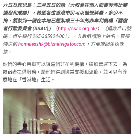
六日及鹿兒島：三月五日的話（大叔會在個人面書發佈比賽
過程和成績），希望各位香港市民可以慷慨解囊，多少不
拘，捐款到一個在本地已經紮根三十年的非牟利機構「露宿
者行動委員會 (SSAC)」
（
http://ssac.org.hk/
）
（捐款戶口號
碼：恆生銀行 265-365924-001），入數紙請附上姓名，直接
傳送到
homelesshk@biznetvigator.com
，方便取回免稅收
據。
你們的善心善舉可以讓這個非牟利機構，繼續營運下去，為
露宿者提供服務，給他們得到適當支援和溫飽，並可以有尊
嚴地在「香港地」生活。