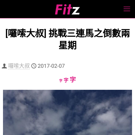
[囉嗦大叔] 挑戰三連馬之倒數兩
星期
囉嗦大叔
2017-02-07
Increase
字
Reset
Decrease
字
字
font
font
font
size.
size.
size.