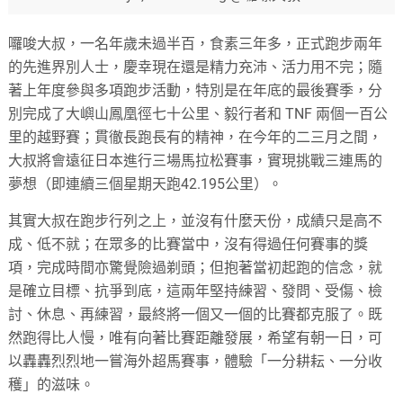
囉唆大叔，一名年歲未過半百，食素三年多，正式跑步兩年
的先進界別人士，慶幸現在還是精力充沛、活力用不完；隨
著上年度參與多項跑步活動，特別是在年底的最後賽季，分
別完成了大嶼山鳳凰徑七十公里、毅行者和 TNF 兩個一百公
里的越野賽；貫徹長跑長有的精神，在今年的二三月之間，
大叔將會遠征日本進行三場馬拉松賽事，實現挑戰三連馬的
夢想（即連續三個星期天跑42.195公里）。
其實大叔在跑步行列之上，並沒有什麼天份，成績只是高不
成、低不就；在眾多的比賽當中，沒有得過任何賽事的獎
項，完成時間亦驚覺險過剃頭；但抱著當初起跑的信念，就
是確立目標、抗爭到底，這兩年堅持練習、發問、受傷、檢
討、休息、再練習，最終將一個又一個的比賽都克服了。既
然跑得比人慢，唯有向著比賽距離發展，希望有朝一日，可
以轟轟烈烈地一嘗海外超馬賽事，體驗「一分耕耘、一分收
穫」的滋味。