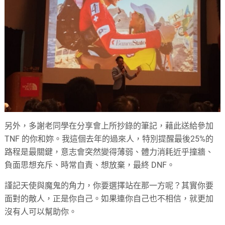
另外，多謝老同學在分享會上所抄錄的筆記，藉此送給參加
TNF 的你和妳。我這個去年的過來人，特別提醒最後25%的
路程是最關鍵，意志會突然變得薄弱、體力消耗近乎撞牆、
負面思想充斥、時常自責、想放棄，最終 DNF。
謹記天使與魔鬼的角力，你要選擇站在那一方呢？其實你要
面對的敵人，正是你自己。如果連你自己也不相信，就更加
沒有人可以幫助你。