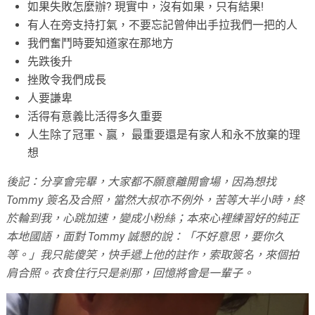
如果失敗怎麼辦? 現實中，沒有如果，只有結果!
有人在旁支持打氣，不要忘記曾伸出手拉我們一把的人
我們奮鬥時要知道家在那地方
先跌後升
挫敗令我們成長
人要謙卑
活得有意義比活得多久重要
人生除了冠軍、贏， 最重要還是有家人和永不放棄的理
想
後記：分享會完畢，大家都不願意離開會場，因為想找
Tommy 簽名及合照，當然大叔亦不例外，苦等大半小時，終
於輪到我，心跳加速，變成小粉絲；本來心裡練習好的純正
本地國語，面對 Tommy 誠懇的說：「不好意思，要你久
等。」我只能傻笑，快手遞上他的註作，索取簽名，來個拍
肩合照。衣食住行只是剎那，回憶將會是一輩子。