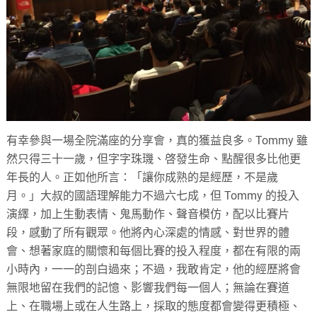
有幸參與一場全院滿座的分享會，真的獲益良多。Tommy 雖
然只得三十一歲，但字字珠璣、啓發生命、點醒很多比他更
年長的人。正如他所言：「讓你成熟的是經歷，不是歲
月。」大叔的國語理解能力不過六七成，但 Tommy 的投入
演繹，加上生動表情、鬼馬動作、聲音模仿，配以比賽片
段，感動了所有觀眾。他將內心深處的情感、對世界的體
會、想著家庭的關懷和每個比賽的投入程度，都在有限的兩
小時內，一一的剖白過來；不過，我敢肯定，他的經歷將會
無限地留在我們的記憶、影響我們每一個人；無論在賽道
上、在職場上或在人生路上，採取的態度都會變得更積極、