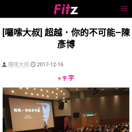
[囉嗦大叔] 超越．你的不可能—陳
彥博
囉嗦大叔
2017-12-16
Increase
字
Reset
Decrease
字
字
font
font
font
size.
size.
size.