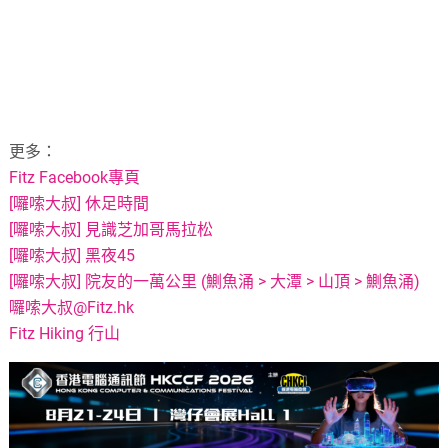
更多：
Fitz Facebook專頁
[囉嗦大叔] 休足時間
[囉嗦大叔] 見識芝加哥馬拉松
[囉嗦大叔] 黑夜45
[囉嗦大叔] 院友的一萬公里 (鰂魚涌 > 大潭 > 山頂 > 鰂魚涌)
囉嗦大叔@Fitz.hk
Fitz Hiking 行山