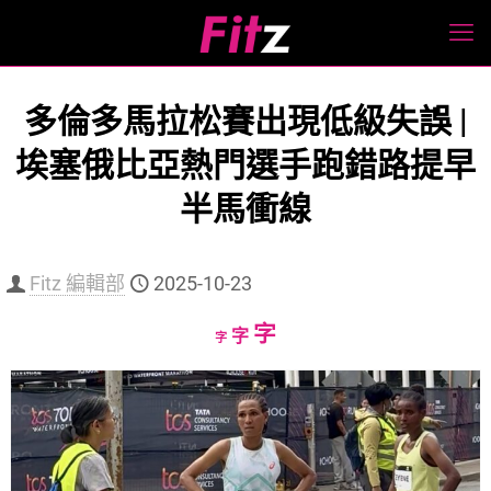
多倫多馬拉松賽出現低級失誤 |
埃塞俄比亞熱門選手跑錯路提早
半馬衝線
Fitz 編輯部
2025-10-23
Increase
字
Reset
Decrease
字
字
font
font
font
size.
size.
size.