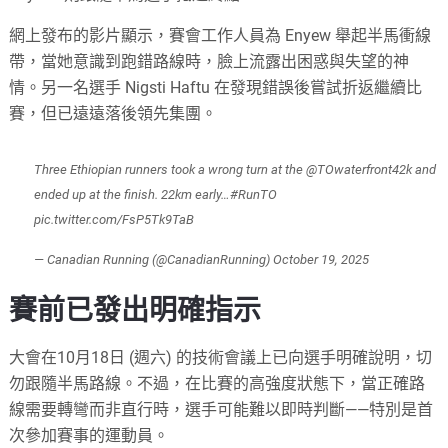
網上發布的影片顯示，賽會工作人員為 Enyew 舉起半馬衝線
帶，當她意識到跑錯路線時，臉上流露出困惑與失望的神
情。另一名選手 Nigsti Haftu 在發現錯誤後嘗試折返繼續比
賽，但已遠遠落後領先集團。
Three Ethiopian runners took a wrong turn at the
@TOwaterfront42k
and
ended up at the finish. 22km early…
#RunTO
pic.twitter.com/FsP5Tk9TaB
— Canadian Running (@CanadianRunning)
October 19, 2025
賽前已發出明確指示
大會在10月18日 (週六) 的技術會議上已向選手明確說明，切
勿跟隨半馬路線。不過，在比賽的高強度狀態下，當正確路
線需要轉彎而非直行時，選手可能難以即時判斷——特別是首
次參加賽事的運動員。