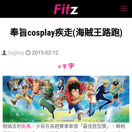
奉旨cosplay疾走(海賊王路跑)
Sophia
2015-02-12
Increase
字
Reset
Decrease
字
字
font
font
font
size.
size.
size.
剛過去的
街馬
，少有在長跑賽事會頒「最佳造型獎」，睇相