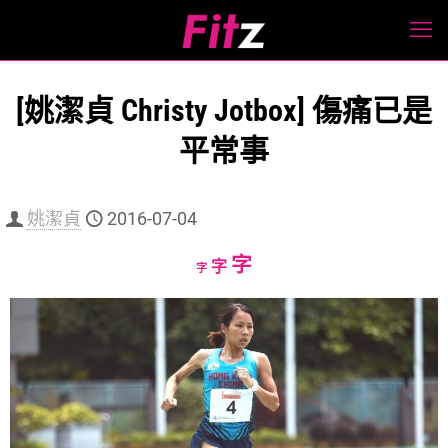
[姚潔貞 Christy Jotbox] 傷痛已是
平常事
姚潔貞
2016-07-04
Increase
字
Reset
Decrease
字
字
font
font
font
size.
size.
size.