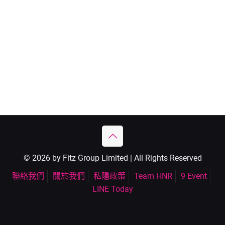
© 2026 by Fitz Group Limited | All Rights Reserved
聯絡我們
關於我們
私隱政策
Team HNR
9 Event
LINE Today