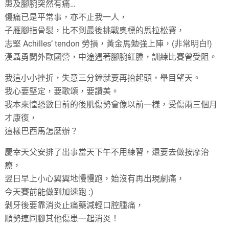
患及腳腕突然有痛…
傷痛已是平常事，亦不止我一人，
子雁腳指骨裂，比不到最後挑戰奧標的馬拉松賽，
志堅 Achilles’ tendon 勞損，黃金馬勉強上陣，(非常明白!)
漢聶勇闖外歐國營，中途遇著腳腕紅腫，訓練比賽曾受阻。
我這小小挫折，失意三分鐘就要再抬起頭，舉目望天。
我心要堅定，要歌頌，要讚美。
我本來惶恐數日前的後肌傷勢會像以前一樣，受傷兩三個月
才康復，
這樣巴西馬怎麼辦？
慶幸天父安排了出事當天下午不用練習，還要去做按摩治
療，
翌日早上小心翼翼地慢慢跑，始沒有再出現劇痛，
今天賽前能做到加速跑 :)
剝牙後要靠消炎止痛藥減輕口腔腫痛，
順勢連同腳其他傷患一起消炎！