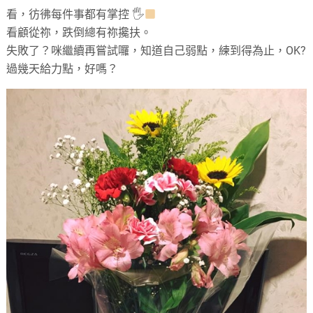
看，彷彿每件事都有掌控 🖐
看顧從祢，跌倒總有祢攙扶。
失敗了？咪繼續再嘗試囉，知道自己弱點，練到得為止，OK?
過幾天給力點，好嗎？