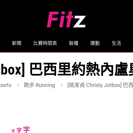
新聞
比賽時間表
裝備
運動
生活
Jotbox] 巴西里約熱內盧奧
orts
跑步 Running
[姚潔貞 Christy Jotbox]
Increase
字
Reset
Decrease
字
字