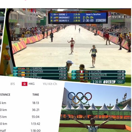
font
font
font
size.
size.
size.