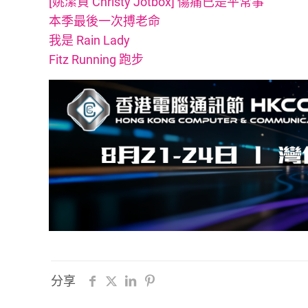
[姚潔貞 Christy Jotbox] 傷痛已是平常事
本季最後一次搏老命
我是 Rain Lady
Fitz Running 跑步
分享