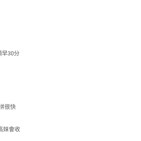
預早30分
拼很快
的高妹會收