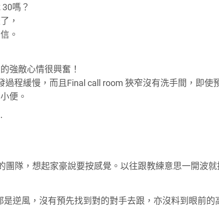
30嗎？
整了，
自信。
面的強敵心情很興奮！
緩慢，而且Final call room 狹窄沒有洗手間，即使
內小便。
⋯
對手的團隊，想起家豪說要按感覺。以往跟教練意思一開波就
 5km路都是逆風，沒有預先找到對的對手去跟，亦沒料到眼前