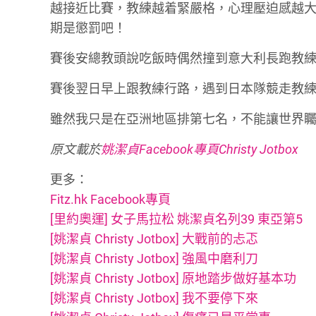
越接近比賽，教練越着緊嚴格，心理壓迫感越
期是懲罰吧！
賽後安總教頭說吃飯時偶然撞到意大利長跑教
賽後翌日早上跟教練行路，遇到日本隊競走教
雖然我只是在亞洲地區排第七名，不能讓世界矚
原文載於
姚潔貞Facebook專頁Christy Jotbox
更多：
Fitz.hk Facebook專頁
[里約奧運] 女子馬拉松 姚潔貞名列39 東亞第5
[姚潔貞 Christy Jotbox] 大戰前的忐忑
[姚潔貞 Christy Jotbox] 強風中磨利刀
[姚潔貞 Christy Jotbox] 原地踏步做好基本功
[姚潔貞 Christy Jotbox] 我不要停下來