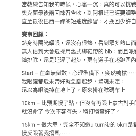
當教練告知我的時候，心裏一沉，真的可以挑戰 
奧克蘭最後兩回練習告吹，到阿根廷已經要調
直至最後巴西一課簡短速度練習，才挽回少許
賽事回顧：
熱身時陽光耀眼，還沒有很熱，看到眾多熟口
無人估到大會還採用舊式綁鞋帶的 bib，而且派發過程
鐘排隊，還是延遲了起步，更有選手在起跑區
Start – 在毫無倒數、心理準備下，突然鳴槍⋯
我眼鏡都還未帶好就急腳起步，驚魂未定，
還以為眼鏡掉在地上了，原來掛在號碼布上
10km – 比預期慢了點，但沒有再跟上蒙古
就沒命了
今次不容有失，穩打穩實好了。
15km – 很大意，完全不知道u-turn後的
慢反跟著我擋風⋯⋯