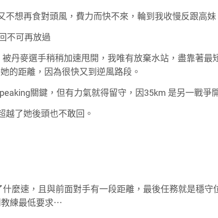
，但又不想再食對頭風，費力而快不來，輪到我收慢反跟高妹
這回不可再放過
累了？ 被丹麥選手稍稍加速甩開，我唯有放棄水站，盡靠著最
和她的距離，因為很快又到逆風路段。
 是 peaking關鍵，但有力氣就得留守，因35km 是另一戰爭
，超越了她後頭也不敢回。
，已加不了什麼速，且與前面對手有一段距離，最後任務就是穩守
不到教練最低要求⋯