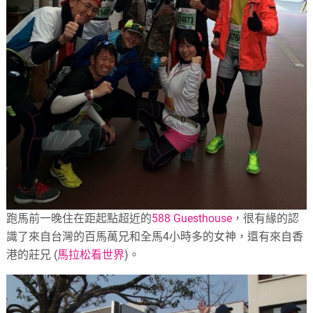
跑馬前一晚住在距起點超近的
588 Guesthouse
，很有緣的認
識了來自台灣的百馬萬兄和全馬4小時多的女神，還有來自香
港的莊兄 (
馬拉松看世界
)。