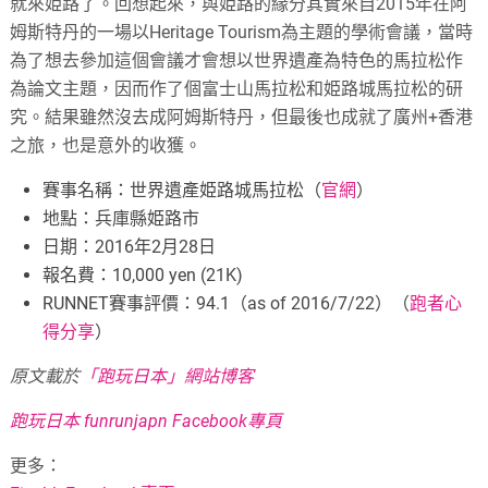
就來姫路了。回想起來，與姫路的緣分其實來自2015年在阿
姆斯特丹的一場以Heritage Tourism為主題的學術會議，當時
為了想去參加這個會議才會想以世界遺產為特色的馬拉松作
為論文主題，因而作了個富士山馬拉松和姫路城馬拉松的研
究。結果雖然沒去成阿姆斯特丹，但最後也成就了廣州+香港
之旅，也是意外的收獲。
賽事名稱：世界遺產姫路城馬拉松（
官網
）
地點：兵庫縣姫路市
日期：2016年2月28日
報名費：10,000 yen (21K)
RUNNET賽事評價：94.1（as of 2016/7/22）（
跑者心
得分享
）
原文載於
「跑玩日本」網站博客
跑玩日本 funrunjapn Facebook專頁
更多：