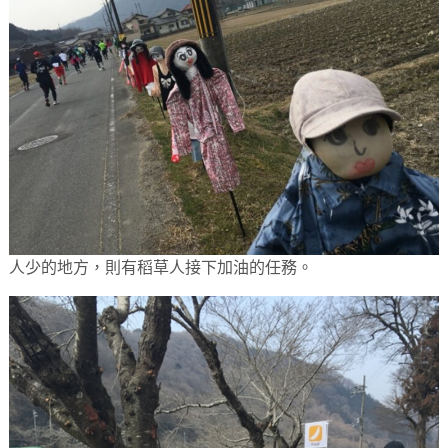
人少的地方，則有稻草人接下加油的任務。