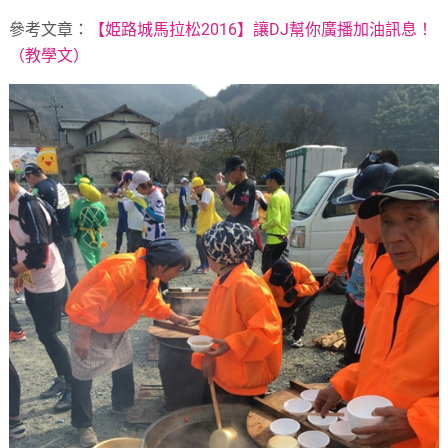
參考文章：
【姫路城馬拉松2016】讓DJ幫你廣播加油訊息！
（教學文）