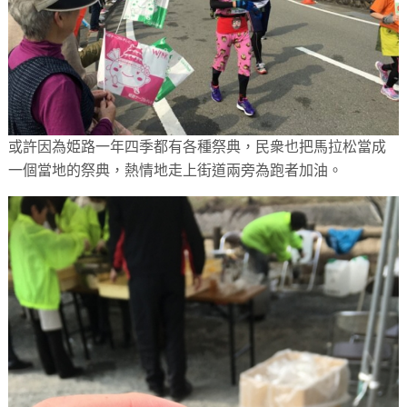
或許因為姫路一年四季都有各種祭典，民衆也把馬拉松當成
一個當地的祭典，熱情地走上街道兩旁為跑者加油。