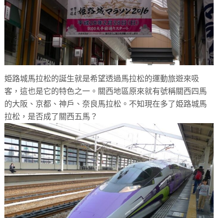
姫路城馬拉松的誕生就是希望透過馬拉松的運動旅遊來吸
客，這也是它的特色之一。關西地區原來就有號稱關西四馬
的大阪、京都、神戶、奈良馬拉松。不知現在多了姫路城馬
拉松，是否成了關西五馬？