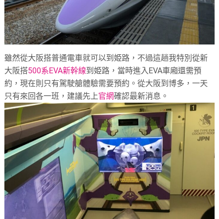
雖然從大阪搭普通電車就可以到姫路，不過這趟我特別從新
大阪搭
500系EVA新幹線
到姫路，當時進入EVA車廂還需預
約，現在則只有駕駛艙體驗需要預約。從大阪到博多，一天
只有來回各一班，建議先上
官網
確認最新消息。