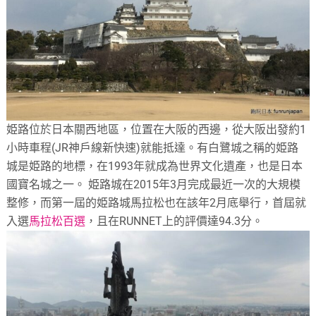
姫路位於日本關西地區，位置在大阪的西邊，從大阪出發約1
小時車程(JR神戶線新快速)就能抵達。有白鷺城之稱的姫路
城是姫路的地標，在1993年就成為世界文化遺產，也是日本
國寶名城之一。 姫路城在2015年3月完成最近一次的大規模
整修，而第一屆的姫路城馬拉松也在該年2月底舉行，首屆就
入選
馬拉松百選
，且在RUNNET上的評價達94.3分。