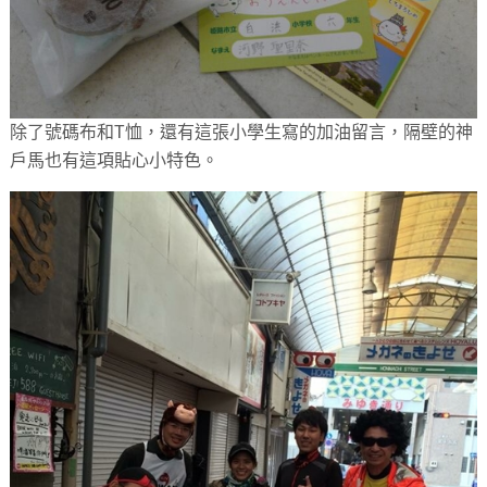
除了號碼布和T恤，還有這張小學生寫的加油留言，隔壁的神
戶馬也有這項貼心小特色。