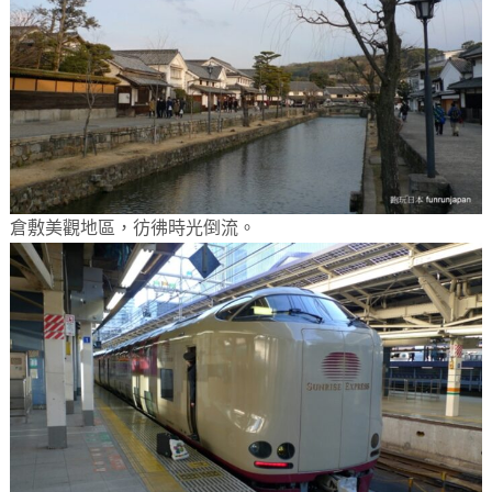
倉敷美觀地區，彷彿時光倒流。