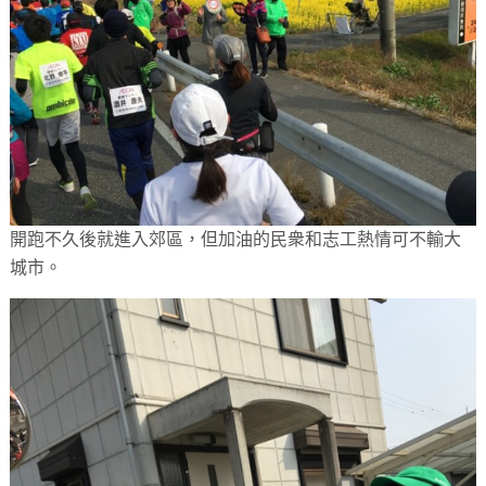
開跑不久後就進入郊區，但加油的民衆和志工熱情可不輸大
城市。