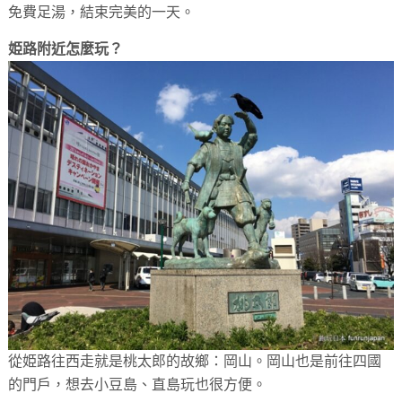
免費足湯，結束完美的一天。
姫路附近怎麼玩？
從姫路往西走就是桃太郎的故鄉：岡山。岡山也是前往四國
的門戶，想去小豆島、直島玩也很方便。