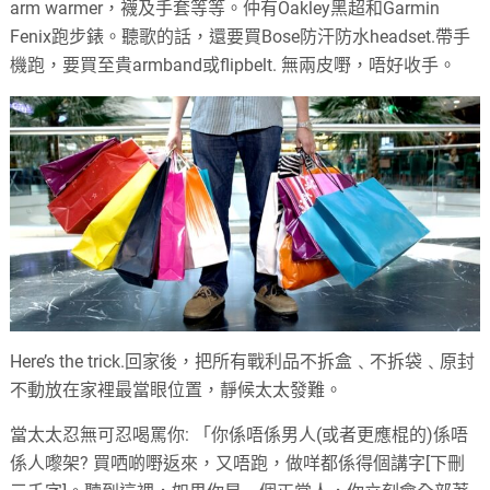
arm warmer
，襪及手套等等。仲有
Oakley
黑超和
Garmin
Fenix
跑步錶。聽歌的話，還要買
Bose
防汗防水
headset.
帶手
機跑，要買至貴
armband
或
flipbelt.
無兩皮嘢，唔好收手。
Here’s the trick.
回家後，把所有戰利品不拆盒﹑不拆袋﹑原封
不動放在家裡最當眼位置，靜候太太發難。
當太太忍無可忍喝罵你
:
「你係唔係男人
(
或者更應棍的
)
係唔
係人嚟架
?
買哂啲嘢返來，又唔跑，做咩都係得個講字
[
下刪