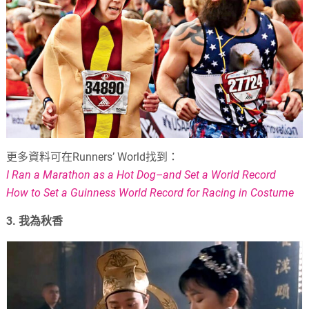
更多資料可在
Runners’ World
找到：
I Ran a Marathon as a Hot Dog–and Set a World Record
How to Set a Guinness World Record for Racing in Costume
3.
我為秋香