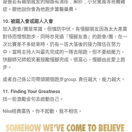
身邊若有親朋戚友的細路有濕疹﹑癣疥﹑小兒驚風等奇難雜
症。跟他說你會為他跑步籌醫藥費。
10.
被踢入會或踢人入會
加入跑會
/
團是常識，但慎防中伏。有慢腳朋友因為太大差異
對待而憎恨跑步，同時亦見過『慢腳友善』的跑會
/
團，在一
次比賽差不多結束時，仍有一班大落後的接力隊伍在努力
中，當時主持人叫最先完成的一隊去陪跑，但不要給壓力，
快腳師兄師姐笑著鼓勵慢腳完成，很窩心，慢腳由此愛上跑
步。
或者自己係公司帶頭開個跑步
group.
責任越大，能力越大。
11. Finding Your Greatness
找一些激勵金句去啟動自己。
Nike
經典廣告，你不起動，我不相信。