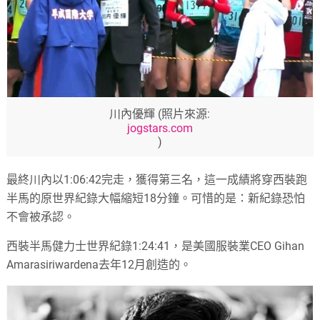
川內優輝 (照片來源:
jogstars.com
)
最終川內以
1:06:42
完走，獲得第三名，這一成績將穿西裝跑
半馬的原世界紀錄大幅縮短
18
分鐘。可惜的是：新紀錄恐怕
不會被承認。
西裝半馬健力士世界紀錄
1:24:41
，是美國服裝業
CEO Gihan
Amarasiriwardena
去年
12
月創造的。