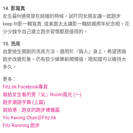
14.
影寫真
女生最
fit
通常是在結婚的時候。試吓同女朋友講一起跑步
keep fit
影一輯寫真
.
或者跟太太講影一輯結婚周年紀念相。花
少少錢令自己建立跑步習慣都是值得的。
15.
洗底
由愛迪生開創的洗底方法，適用於『偽人』身上，希望透過
跑步改變形象。仍有些少娛樂新聞價值，唔知還可以維持大
多久。
更多：
Fitz.hk Facebook專頁
寫給女生看的男『尖』Room風光 (一)
跑步潮語字典 (上篇)
寫給港．跑女的跑步禮儀篇
Yiu Kwong Chan＠Fitz.hk
Fitz Running 跑步