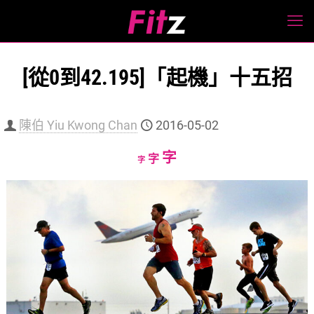
[從0到42.195]「起機」十五招
陳伯 Yiu Kwong Chan
2016-05-02
Increase
字
Reset
Decrease
字
字
font
font
font
size.
size.
size.