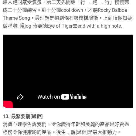
睇人跑同感受氣氛，第二天先開始「行
→
跑
→
行」慢慢完
成三十分鐘練習。到十分鐘
cool down
，才聽
Rocky Balboa
Theme Song
，最理想是搵到條石級樓梯鳩衝，上到頂你知要
做咩啦
!
慢
jog
時要聽
Eye of Tiger
去
end with a high note.
13.
最緊要靚
[
過佢
]
消費心理學告訴我們，令你變得年輕和美麗的產品是好賣過
標榜令你健康啲的產品。後生﹑靚
[
過佢
]
是最大推動力。