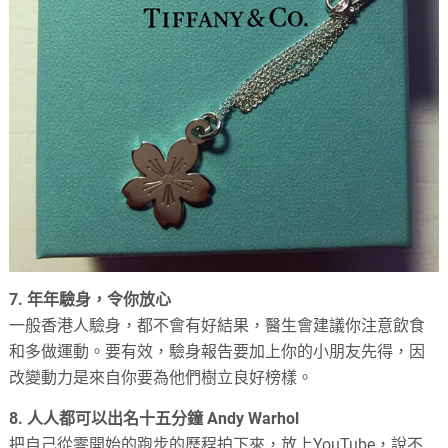
7.
年年驗身，令你放心
一般香港人驗身，都不會有好結果，醫生會建議你注意飲食
和多做運動。要有效，驗身報告要加上你的小朋友先得，因
改變動力是來自你要為他們樹立良好榜樣。
8.
人人都可以出名十五分鐘
Andy Warhol
把自己從零開始的跑步的歷程拍下來，放上
YouTube
，說不