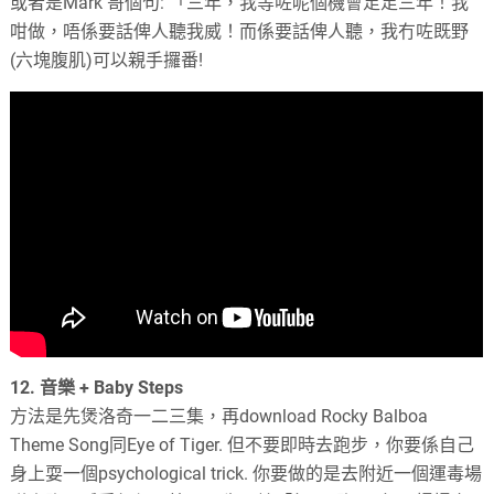
或者是
Mark
哥個句
:
「三年，我等咗呢個機會足足三年！我
咁做，唔係要話俾人聽我威！而係要話俾人聽，我冇咗既野
(
六塊腹肌
)
可以親手攞番
!
12.
音樂
+ Baby Steps
方法是先煲洛奇一二三集，再
download Rocky Balboa
Theme Song
同
Eye of Tiger.
但不要即時去跑步，你要係自己
身上耍一個
psychological trick.
你要做的是去附近一個運毒場