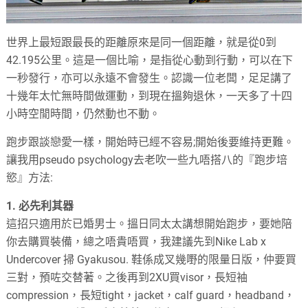
世界上最短跟最長的距離原來是同一個距離，就是從
0
到
42.195
公里。這是一個比喻，是指從心動到行動，可以在下
一秒發行，亦可以永遠不會發生。認識一位老闆，足足講了
十幾年太忙無時間做運動，到現在搵夠退休，一天多了十四
小時空閒時間，仍然動也不動。
跑步跟談戀愛一樣，開始時已經不容易
;
開始後要維持更難。
讓我用
pseudo psychology
去老吹一些九唔搭八的『跑步培
慾』方法
:
1.
必先利其器
這招只適用於已婚男士。搵日同太太講想開始跑步，要她陪
你去購買裝備，總之唔貴唔買，我建議先到
Nike Lab x
Undercover
掃
Gyakusou.
鞋係成叉幾嘢的限量日版，仲要買
三對，預咗交替著。之後再到
2XU
買
visor
，長短袖
compression
，長短
tight
，
jacket
，
calf guard
，
headband
，