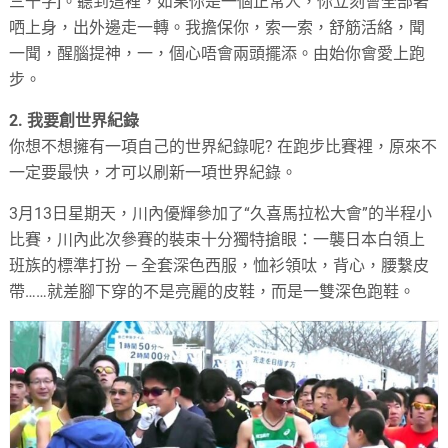
三千字
]
。聽到這裡，如果你是一個正常人，你立刻會全部著
哂上身，出外邊走一轉。我擔保你，索一索，舒筋活絡，聞
一聞，醒腦提神，一，個心唔會兩頭擺添。由始你會愛上跑
步。
2.
我要創世界紀錄
你想不想擁有一項自己的世界紀錄呢
?
在跑步比賽裡，原來不
一定要最快，才可以刷新一項世界紀錄。
3
月
13
日星期天，川內優輝參加了
“
久喜馬拉松大會
”
的半程小
比賽，川內此次參賽的裝束十分獨特搶眼：一襲日本白領上
班族的標準打扮
—
全套深色西服，恤衫領呔，背心，腰繫皮
帶
……
就差腳下穿的不是亮麗的皮鞋，而是一雙深色跑鞋。