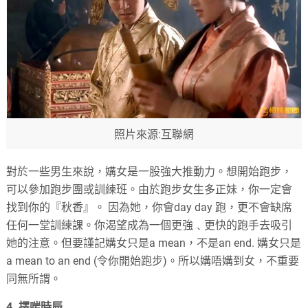
照片來源:互聯網
對於一些男生來說，媾女是一股強大推動力。想開始跑步，
可以參加跑步團或訓練班。由於跑步女生多正妹，你一定會
找到你的『秋香』。 因為她，你會
day day
跑，更不會缺席
任何一堂訓練課。你渴望成為一個更強﹑更快的跑手去吸引
她的注意。但要謹記媾女只是
a mean
，不是
an end.
媾女只是
a mean to an end (
令你開始跑步
)
。所以媾唔媾到女，不重要
同無所謂。
4.
擇啱時辰