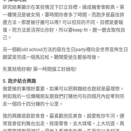
研究結果顯示在某些情況下訂立目標，達成機會會較高。第
一種情況是被女飛，霎時間你會多了時間，而跑步是最佳排
遣方法。那麼被仔撇可以嗎
?
可以但目的不同，目標是要報
復，而方法是活得比你好，所以要
keep fit
，靚一靚去取悅自
己。
另一個較
old school
方法的是在生日
party
裡向全世界宣佈生日
願望是完成一個馬拉松。聽聞愛迪生都係咁做。
失業就唔好喇
!
第一時間搵工好過啦
!
5.
跑步結合興趣
做愛做的事情好重要，如果可以把興趣結合跑就是最理想。
例如我的一位爛賭朋友跟我們打賭他可在四個月內從零到完
走一個四十四分鐘的十公里。
我的興趣是飲飲食食，最喜歡庶民美食，超愛乾炒牛河。通
常我會從利舞台出走，經南華會，去大球埸，上大坑道，再