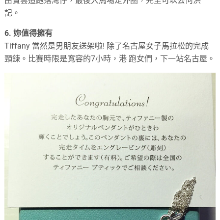
由寶雲道跑落灣仔，最後入馬場走外圈，先至可以去何洪
記。
6.
妳值得擁有
Tiffany
當然是男朋友送架啦
!
除了名古屋女子馬拉松的完成
頸鍊。比賽時限是寬容的
7
小時，港 跑女們，下一站名古屋。