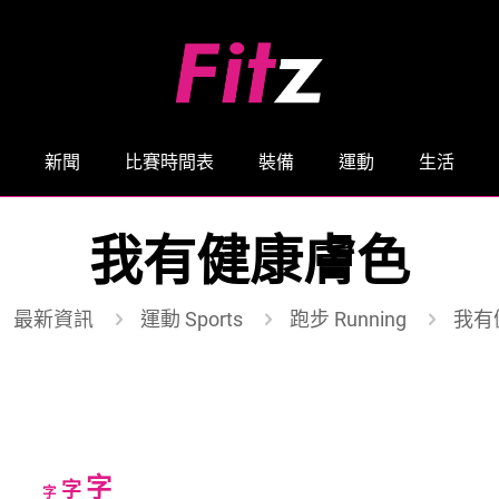
新聞
比賽時間表
裝備
運動
生活
我有健康膚色
最新資訊
運動 Sports
跑步 Running
我有
Increase
字
Reset
Decrease
字
字