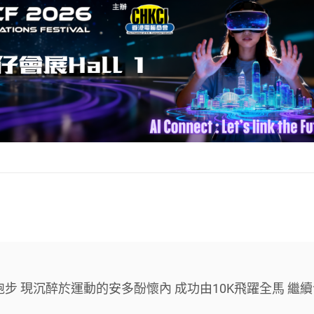
步 現沉醉於運動的安多酚懷內 成功由10K飛躍全馬 繼