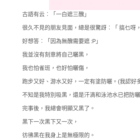
古語有云︰「一白遮三醜」
很久不見的朋友見面，總是很驚訝︰「 搞乜呀
好想答︰「因為無醜需要遮 :P」
我並沒有刻意將自己曬黑，
我也怕雀班，也好怕曬傷，
跑步又好、游水又好，一定有塗防曬。(我認好
不知是我特別吸黑，還是汗滴和泳池水已把防
完事後，我總會明顯又黑了。
黑下一次黑下又一次，
彷彿黑在我身上是無極限的。