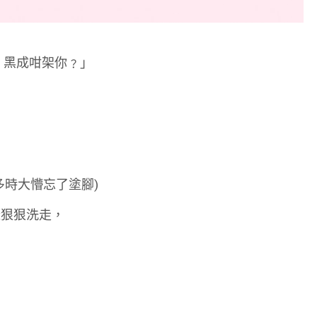
，黑成咁架你﹖」
多時大懵忘了塗腳)
曬狠狠洗走，