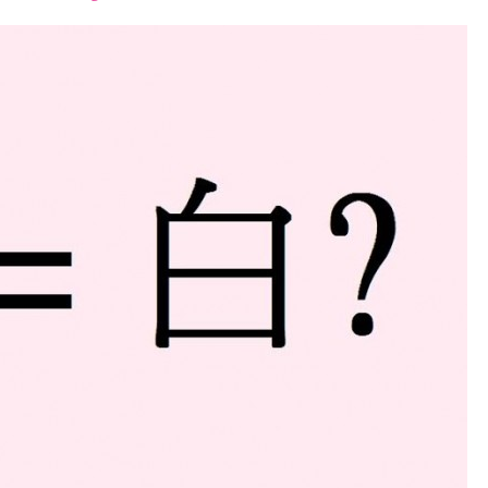
font
font
font
size.
size.
size.