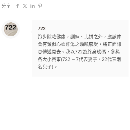
分享
722
跑步除咗健康，訓練、比拼之外，應該仲
會有類似心靈雞湯之類嘅感受，將正面訊
息傳遞開去。我以722為終身號碼，參與
各大小賽事(722 — 7代表妻子，22代表兩
名兒子)。