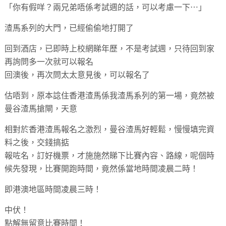
「你有假咩？兩兄弟唔係考試週的話，可以考慮一下⋯」
渣馬系列的大門，已經偷偷地打開了
回到酒店，已即時上校網睇年歷，不是考試週，只待回到家
再詢問多一次就可以報名
回澳後，再次問太太意見後，可以報名了
估唔到，原本諗住香港渣馬係我渣馬系列的第一場，竟然被
曼谷渣馬搶閘，天意
相對於香港渣馬報名之激烈，曼谷渣馬好輕鬆，慢慢填完資
料之後，交錢搞掂
報咗名，訂好機票，才施施然睇下比賽內容、路線，呢個時
候先發現，比賽開跑時間，竟然係當地時間凌晨二時！
即港澳地區時間凌晨三時！
中伏！
點解無留意比賽時間！