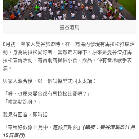
曼谷渣馬
8月初，與家人曼谷旅遊時，在一商場內發現有馬拉松推廣活
動，身為馬拉松愛好者，當然走去睇下，原來是曼谷渣打馬
拉松宣傳活動，有贊助商提供小食、飲品，仲有當地歌手表
演。
與家人滙合後，以一個試探型式同太太講：
「呀，乜原來曼谷都有馬拉松比賽喎？」
「咁熱點跑呀？」
我見有回音，即時話：
「章程好似係11月中，應該無咁熱」
(編按：曼谷渣馬於11月
15日舉行)