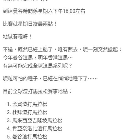
到達曼谷時間係星期六下午16:00左右
比賽就星期日凌晨兩點！
地獄賽程呀！
不過，既然已經上船了，唯有照去，呢一刻突然諗起：
今年曼谷渣馬，明年香港渣馬⋯
有無可能完成全球渣馬系列呢？
呢粒可怕的種子，已經在悄悄地種下了⋯⋯
目前全球渣打馬拉松賽事地點：
孟買渣打馬拉松
杜拜渣打馬拉松
馬來西亞吉隆坡馬拉松
肯亞奈洛比渣打馬拉松
曼谷渣打馬拉松