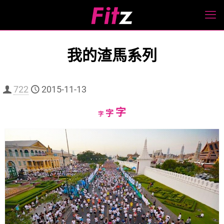
我的渣馬系列
722
2015-11-13
Increase
字
Reset
Decrease
字
字
font
font
font
size.
size.
size.