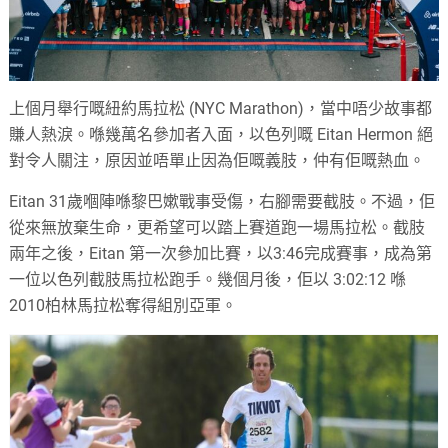
上個月舉行嘅紐約馬拉松 (NYC Marathon)，當中唔少故事都
賺人熱淚。喺幾萬名參加者入面，以色列嘅 Eitan Hermon 絕
對令人關注，原因並唔單止因為佢嘅義肢，仲有佢嘅熱血。
Eitan 31歲嗰陣喺黎巴嫰戰事受傷，右腳需要截肢。不過，佢
從來無放棄生命，更希望可以踏上賽道跑一場馬拉松。截肢
兩年之後，Eitan 第一次參加比賽，以3:46完成賽事，成為第
一位以色列截肢馬拉松跑手。幾個月後，佢以 3:02:12 喺
2010柏林馬拉松奪得組別亞軍。