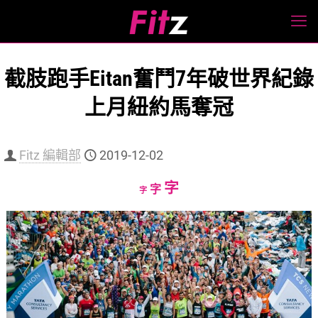
截肢跑手Eitan奮鬥7年破世界紀錄
上月紐約馬奪冠
Fitz 編輯部
2019-12-02
Increase
字
Reset
Decrease
字
字
font
font
font
size.
size.
size.