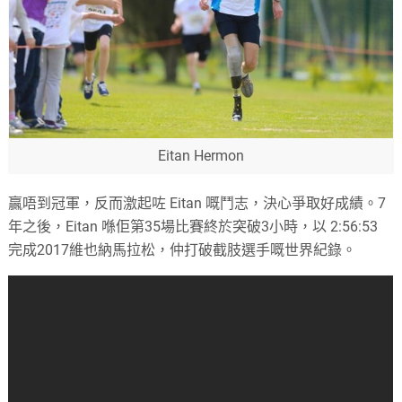
Eitan Hermon
贏唔到冠軍，反而激起咗 Eitan 嘅鬥志，決心爭取好成績。7
年之後，Eitan 喺佢第35場比賽終於突破3小時，以 2:56:53
完成2017維也納馬拉松，仲打破截肢選手嘅世界紀錄。