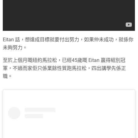
Eitan 話，想達成目標就要付出努力，如果仲未成功，就係你
未夠努力。
至於上個月嘅紐約馬拉松，已經45歲嘅 Eitan 贏得組別冠
軍，不過而家佢只係業餘性質跑馬拉松，四出講學先係正
職。