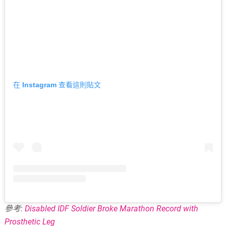
在 Instagram 查看這則貼文
參考:
Disabled IDF Soldier Broke Marathon Record with
Prosthetic Leg