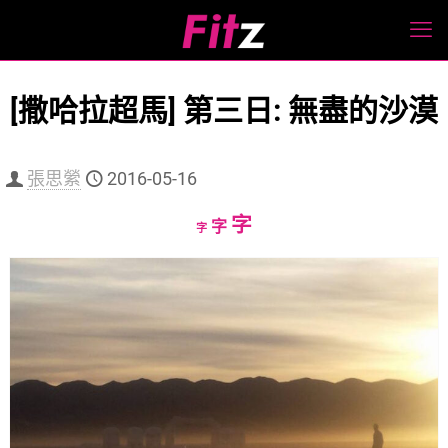
[撒哈拉超馬] 第三日: 無盡的沙漠
張思縈
2016-05-16
Increase
字
Reset
Decrease
字
字
font
font
font
size.
size.
size.