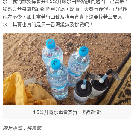
水，我們就要捧著共4.5公升嘅水由終點拱門返回自己營幕。
終點與營幕雖然距離唔算好遠，然而一天賽事後體力已經耗
虛左不少，加上拿著行山仗及揹著背囊下還要捧著三支大
水，其實也真的是另一番嘅鍛鍊及挑戰呢！
4.5公升嘅水重量其實一點都唔輕
圖片來源：張思縈