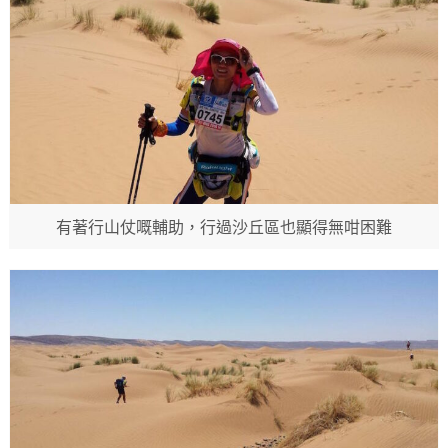
有著行山仗嘅輔助，行過沙丘區也顯得無咁困難