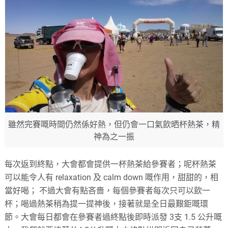
雖然完賽嘅時間仍然係好熱，但仍會一口氣飲晒杯熱茶，精
神為之一振
每次返到終點，大會都會提供一杯熱茶給參賽者；呢杯熱茶
可以能令人有 relaxation 及 calm down 嘅作用，甜甜的，相
當好喝； 不過大會有點吝嗇，每個參賽者每次只可以飲一
杯；喝過熱茶稍為提一提神後，接著就是全日最艱鉅嘅環
節。大會每日都會在參賽者過終點後即時派發 3支 1.5 公升嘅