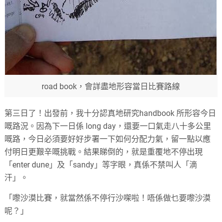
road book，會詳盡地形容當日比賽路線
第三日了！出發前，我十分認真地研究handbook 所形容今日
嘅路況。因為下一日係 long day，還要一口氣走八十多公里
嘅路，今日必須要好好步署一下如何分配力氣，留一點以應
付明日更艱辛嘅挑戰。結果睇倒的，就是重覆地不停出現
「enter dune」及「sandy」等字眼，真係不禁叫人「滴
汗」。
「嚟沙漠比賽，就當然係不停行沙㗎啦！唔係做乜要嚟沙漠
呢？」