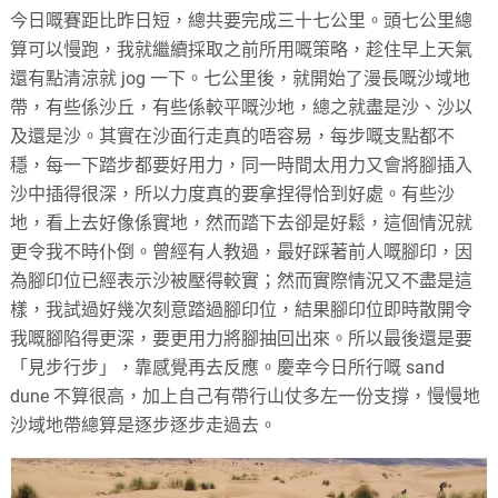
今日嘅賽距比昨日短，總共要完成三十七公里。頭七公里總
算可以慢跑，我就繼續採取之前所用嘅策略，趁住早上天氣
還有點清涼就 jog 一下。七公里後，就開始了漫長嘅沙域地
帶，有些係沙丘，有些係較平嘅沙地，總之就盡是沙、沙以
及還是沙。其實在沙面行走真的唔容易，每步嘅支點都不
穩，每一下踏步都要好用力，同一時間太用力又會將腳插入
沙中插得很深，所以力度真的要拿捏得恰到好處。有些沙
地，看上去好像係實地，然而踏下去卻是好鬆，這個情況就
更令我不時仆倒。曾經有人教過，最好踩著前人嘅腳印，因
為腳印位已經表示沙被壓得較實；然而實際情況又不盡是這
樣，我試過好幾次刻意踏過腳印位，結果腳印位即時散開令
我嘅腳陷得更深，要更用力將腳抽回出來。所以最後還是要
「見步行步」，靠感覺再去反應。慶幸今日所行嘅 sand
dune 不算很高，加上自己有帶行山仗多左一份支撐，慢慢地
沙域地帶總算是逐步逐步走過去。