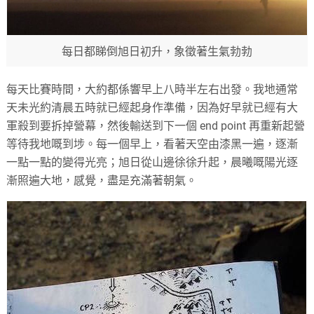
每日都睇倒旭日初升，象徵著生氣勃勃
每天比賽時間，大約都係響早上八時半左右出發。我地通常
天未光約清晨五時就已經起身作準備，因為好早就已經有大
軍殺到要拆掉營幕，然後輸送到下一個 end point 再重新起營
等待我地嘅到埗。每一個早上，看著天空由漆黑一遍，逐漸
一點一點的變得光亮；旭日從山邊徐徐升起，晨曦嘅陽光逐
漸照遍大地，感覺，盡是充滿著朝氣。