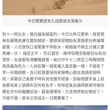
今日嘅賽道有九成都係充滿著沙
到十一時左右，陽光越來越猛烈。今日比昨日更熱，我發現
無包著嘅皮膚位置如頸部、膝頭背部開始有燙傷那份疼痛嘅
感覺，人也很快口渴需要不停飲水，喝過後不夠五分鐘又要
再補一次。 接近正午， 烈日當空，連呼吸嘅空氣都仿似有份
燙熱，全身都有沸騰嘅感覺。每日中午十二時至三時嘅時間
真係最為吃力，人就如響一個蒸爐入面走動一樣。不過有了
早一天嘅經驗，自己知道要保持安靜嘅心靈去渡過呢個時
段。其實自己身邊不時有其他選手經過，因每個選手身上前
後都有掛上號碼布及列有名字，佢地從後走過時都會呼喚你
嘅名字叫你繼續加油。最後慢慢地，又見倒終點在眼前了。
不經不覺，原本又完成左一日嘅賽事了。