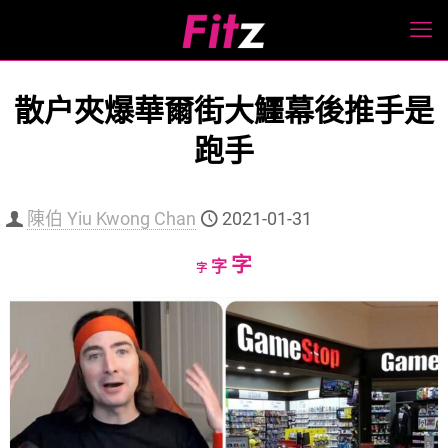
散户夾爆華爾街大鱷幕後推手是
跑手
陳伯 Yiu Kwong Chan
2021-01-31
Increase
字
Reset
Decrease
字
字
font
font
font
size.
size.
size.