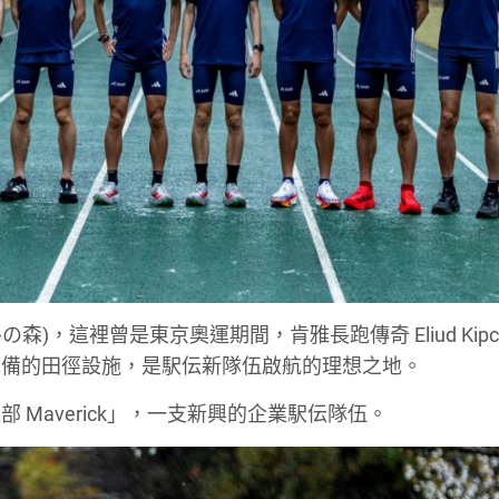
リソルの森)，這裡曾是東京奧運期間，肯雅長跑傳奇 Eliud Kipch
完備的田徑設施，是駅伝新隊伍啟航的理想之地。
 Maverick」，一支新興的企業駅伝隊伍。