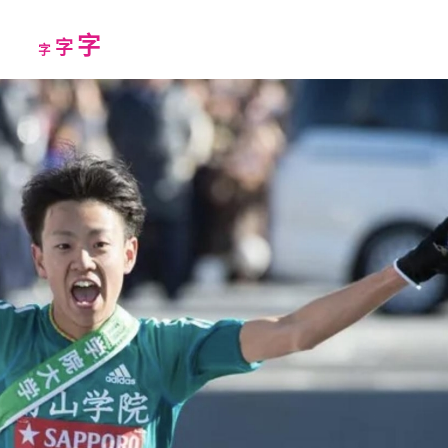
Increase
字
Reset
Decrease
字
字
font
font
font
size.
size.
size.