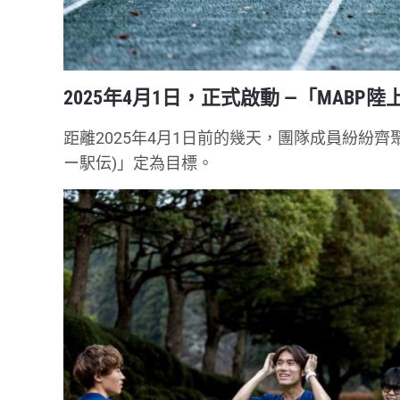
2025年4月1日，正式啟動 —「MABP
距離2025年4月1日前的幾天，團隊成員紛紛
ー駅伝)」定為目標。