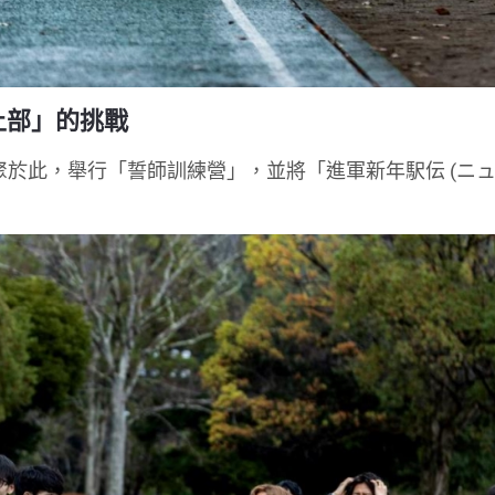
陸上部」的挑戰
齊聚於此，舉行「誓師訓練營」，並將「進軍新年駅伝 (ニ