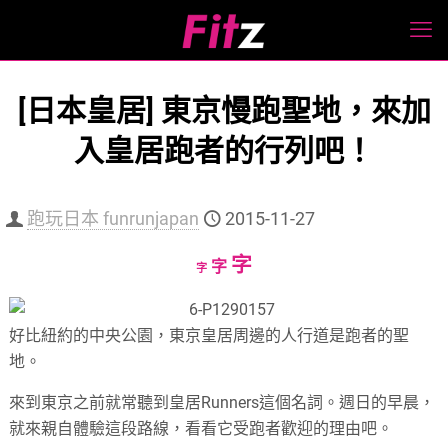
[日本皇居] 東京慢跑聖地，來加
入皇居跑者的行列吧！
跑玩日本 funrunjapan
2015-11-27
Increase
字
Reset
Decrease
字
字
font
font
font
size.
size.
size.
好比紐約的中央公園，東京皇居周邊的人行道是跑者的聖
地。
來到東京之前就常聽到皇居Runners這個名詞。週日的早晨，
就來親自體驗這段路線，看看它受跑者歡迎的理由吧。