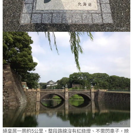
繞皇居一周約5公里，整段路線沒有紅綠燈、不需閃車子，映