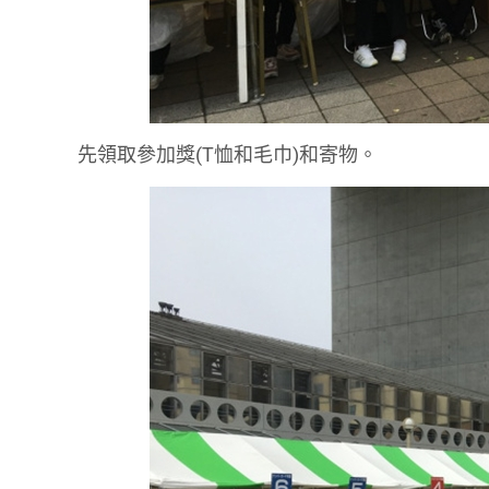
先領取參加獎(T恤和毛巾)和寄物。