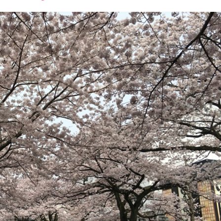
font
font
font
size.
size.
size.