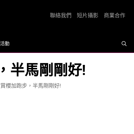
聯絡我們
短片攝影
商業合作
活動
步，半馬剛剛好!
城 賞櫻加跑步，半馬剛剛好!