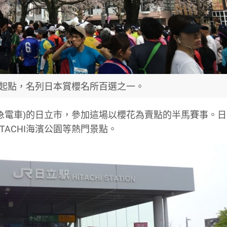
起點，名列日本賞櫻名所百選之一。
特急電車)的日立市，參加這場以櫻花為賣點的半馬賽事。日
ITACHI海濱公園等熱門景點。