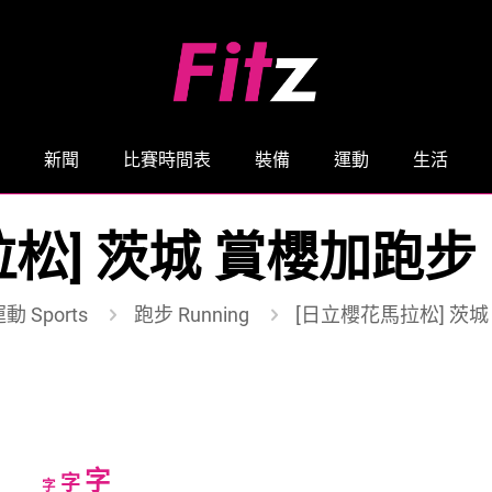
新聞
比賽時間表
裝備
運動
生活
松] 茨城 賞櫻加跑
動 Sports
跑步 Running
[日立櫻花馬拉松] 茨
Increase
字
Reset
Decrease
字
字