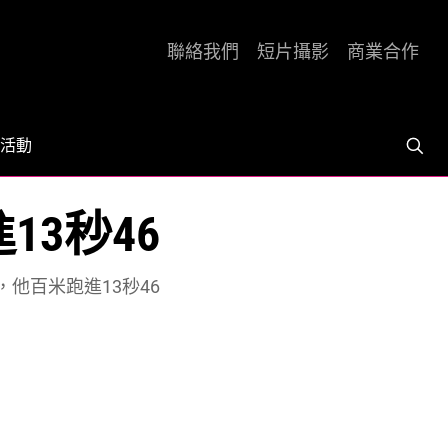
聯絡我們
短片攝影
商業合作
活動
3秒46
，他百米跑進13秒46