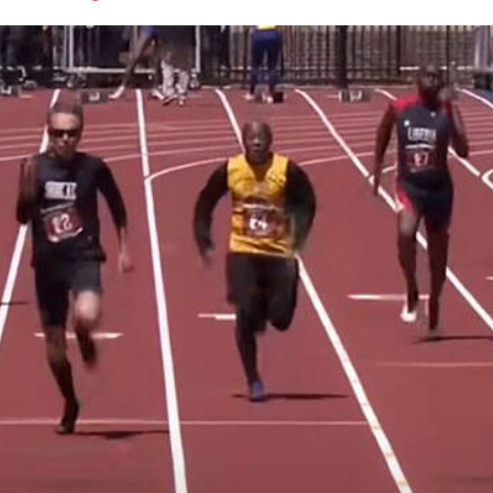
font
font
font
size.
size.
size.