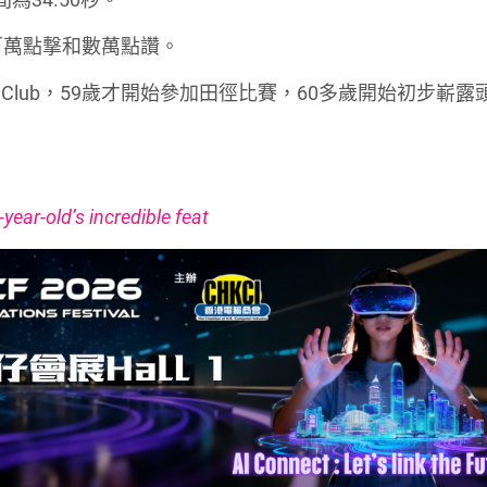
二百萬點撃和數萬點讚。
letic Club，59歲才開始參加田徑比賽，60多歲開始初步嶄
year-old’s incredible feat