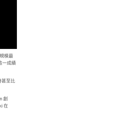
、規模最
，這一成績
用時甚至比
n 創
i 在