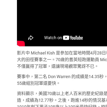
影片中 Michael Kish 是參加在當地時
大的田徑賽事之一。70歲的耆英短跑運動員 Micha
不僅贏得了冠軍，還讓現場觀眾驚訝不已。
賽事中，第二名 Don Warren 的成績是14.35秒，第
55歲組別冠軍還要快。
資料顯示，美國70歲以上老人百米的歷史紀錄是在2005年元老
造，成績為12.77秒。之後，跑進14秒的情況基本沒再
1910年創下男子105歲以上100米最快紀錄，時間