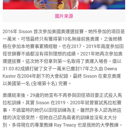
圖片來源
2016年 Sisson 首次參加美國奧運選拔賽，她所參加的項目是
一萬米，可惜最終只有獲得第10名無緣前進奧運，之後她積
極在參加本地賽事累積經驗，也在2017、2019年兩度參加田
徑世錦賽不過都沒有得到理想的成績。2021年她再次參加奧
運選拔賽，這次她不但拿到第一名取得了奧運入場劵，還以
31:03.82成績打破了女子一萬米已塵封17年之久由 Deena
Kastor 在2004年創下的大會紀錄，最終 Sisson 在東京奧運
以美國第一名 (全場第十名) 完賽。
奧運結束後，29歲的她宣布不再參與田徑項目要正式投入馬
拉松訓練，其實 Sisson 在2019、2020年就曾嘗試馬拉松賽
事，不過當時的她仍以田徑訓練為主，雖然許多人認為她這
樣的決定很突然，但她自己認為兩者的訓練並沒有太大分
別，多得現在的專業教練 Ray Treacy 也是我她的大學教練，