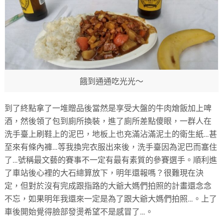
餓到通通吃光光～
到了終點拿了一堆贈品後當然是享受大盤的牛肉燴飯加上啤
酒，然後領了包到廁所換裝，進了廁所差點傻眼，一群人在
洗手臺上刷鞋上的泥巴，地板上也充滿沾滿泥土的衛生紙…甚
至來有條內褲…等我換完衣服出來後，洗手臺因為泥巴而塞住
了…號稱最文藝的賽事不一定有最有素質的參賽選手。順利進
了車站後心裡的大石總算放下，明年還報嗎？很難現在決
定，但對於沒有完成跟指路的大爺大媽們拍照的計畫還念念
不忘，如果明年我還來一定是為了跟大爺大媽們拍照…。上了
車後開始覺得臉部發燙希望不是感冒了…。