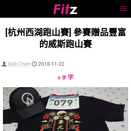
[杭州西湖跑山賽] 參賽贈品豐富
的威斯跑山賽
Bob Chen
2018-11-22
Increase
字
Reset
Decrease
字
字
font
font
font
size.
size.
size.