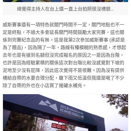
總覺得主持人在台上還一直上台拍照很沒禮貌…
威斯賽事還有一項特色就關門時間不一定，關門地點也不一
定是終點，不過大多會延長關門時間鼓勵大家完賽，這也關
係到完賽紀念品的有無。這是我第2次參加威斯賽事 (承認是
為了贈品)，因為隔了一年，路線有種模糊的熟悉感，才想起
去年也是有搶到名額但沒完成報名的原因之一是因為台階，
也許是因為經驗累積的關係這次對台階比較沒感覺對下坡的
泥地至少沒有屁降，因此這次覺得不是很難。因為沒有提供
補給自帶的水要合理分配，雖下雨又低溫但我還是喝了不少
除了自帶的外也在小店買了幾罐水補充。