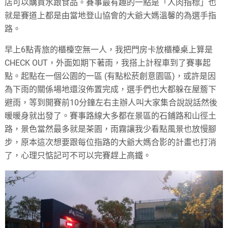
店可以購買水跟食品。賽事最有趣的一點是「人肉指標」也
就是賽道上都是由當地登山協會的大爺大媽溫馨的為選手指
路。
早上6點青旅的櫃檯空無一人，我把門房卡放櫃檯桌上算是
CHECK OUT，外面如期下著雨，我搭上計程車到了賽事起
點。起點在一個公園的一區 (有點松菸創意園區)，或許是因
為下雨的關係場地還沒佈置完成，選手們也大都躲在屋簷下
避雨，等到開賽前10分鐘左右主辦人叫大家集合說說話然後
暖暖身就出發了。賽事路線大多都在景區的石鋪路和山徑土
路，景色當然最多就是茶園，雨霧讓我少看點風景也放慢腳
步，原本這次想要跟每位指路的大爺大媽合影的計畫也打消
了，心理只惦記可不可以完賽趕上高鐵。