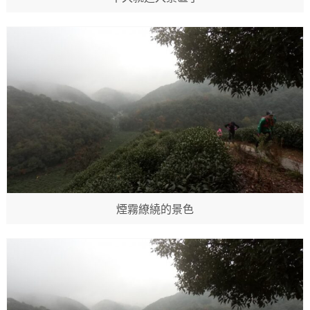
煙霧繚繞的景色