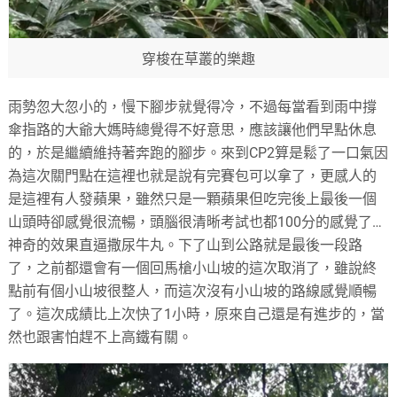
穿梭在草叢的樂趣
雨勢忽大忽小的，慢下腳步就覺得冷，不過每當看到雨中撐
傘指路的大爺大媽時總覺得不好意思，應該讓他們早點休息
的，於是繼續維持著奔跑的腳步。來到CP2算是鬆了一口氣因
為這次關門點在這裡也就是說有完賽包可以拿了，更感人的
是這裡有人發蘋果，雖然只是一顆蘋果但吃完後上最後一個
山頭時卻感覺很流暢，頭腦很清晰考試也都100分的感覺了…
神奇的效果直逼撒尿牛丸。下了山到公路就是最後一段路
了，之前都還會有一個回馬槍小山坡的這次取消了，雖說終
點前有個小山坡很整人，而這次沒有小山坡的路線感覺順暢
了。這次成績比上次快了1小時，原來自己還是有進步的，當
然也跟害怕趕不上高鐵有關。