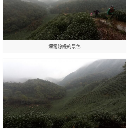
煙霧繚繞的景色