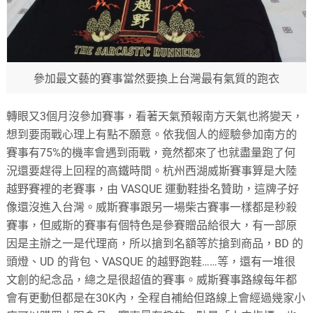
參加最文藝的賽事當然要換上台灣最有氣質的跑衣
轉眼又3個月沒參加賽事，看著天氣預報南方天氣也將變天，
想到要雨戰心理上有點不願意。依我個人的經驗參加南方的
賽事有75%的機率會遇到雨戰，竟然都來了也就盡量跑了何
況還要趕得上回程的高鐵時間。杭州西湖威斯賽事算是大陸
越野賽裡的老賽事，由 VASQUE 運動鞋掛名贊助，這牌子好
像還沒進入台灣。威斯賽事跟另一場柴古賽事一樣都是秒殺
賽事，但威斯的賽事有個特色是參賽贈品給很大，有一部原
因是主辦之一是代理商，所以搶到名額等於搶到商品，BD 的
頭燈、UD 的背包、VASQUE 的越野跑鞋……等，還有一堆很
文創的紀念品，總之是很超值的賽事。威斯賽事路線每年都
會有更動但都是在30K內，全程自補給但路線上會經過幾家小