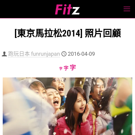
[東京馬拉松2014] 照片回顧
跑玩日本 funrunjapan
2016-04-09
Increase
字
Reset
Decrease
字
字
font
font
font
size.
size.
size.