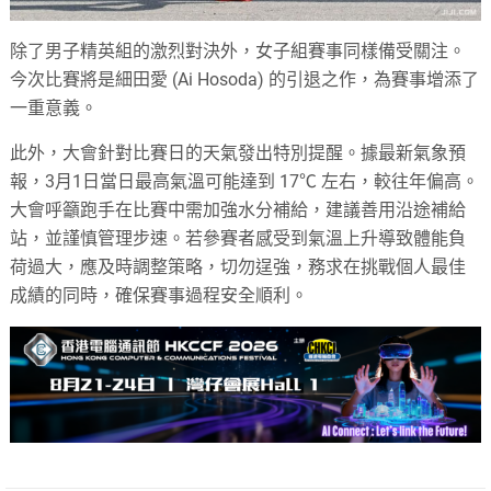
除了男子精英組的激烈對決外，女子組賽事同樣備受關注。
今次比賽將是細田愛 (Ai Hosoda) 的引退之作，為賽事增添了
一重意義。
此外，大會針對比賽日的天氣發出特別提醒。據最新氣象預
報，3月1日當日最高氣溫可能達到 17℃ 左右，較往年偏高。
大會呼籲跑手在比賽中需加強水分補給，建議善用沿途補給
站，並謹慎管理步速。若參賽者感受到氣溫上升導致體能負
荷過大，應及時調整策略，切勿逞強，務求在挑戰個人最佳
成績的同時，確保賽事過程安全順利。