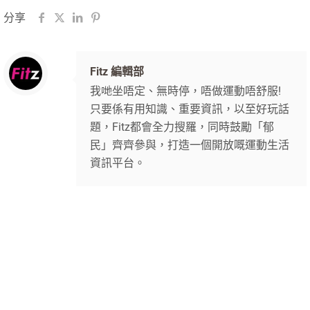
分享
Fitz 編輯部
我哋坐唔定、無時停，唔做運動唔舒服!
只要係有用知識、重要資訊，以至好玩話
題，Fitz都會全力搜羅，同時鼓勵「郁
民」齊齊參與，打造一個開放嘅運動生活
資訊平台。