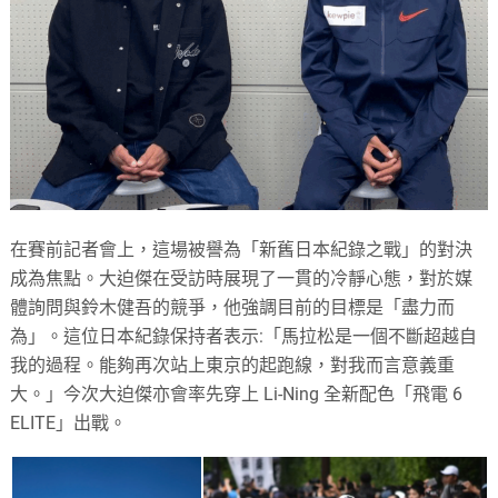
在賽前記者會上，這場被譽為「新舊日本紀錄之戰」的對決
成為焦點。大迫傑在受訪時展現了一貫的冷靜心態，對於媒
體詢問與鈴木健吾的競爭，他強調目前的目標是「盡力而
為」。這位日本紀錄保持者表示:「馬拉松是一個不斷超越自
我的過程。能夠再次站上東京的起跑線，對我而言意義重
大。」今次大迫傑亦會率先穿上 Li-Ning 全新配色「飛電 6
ELITE」出戰。