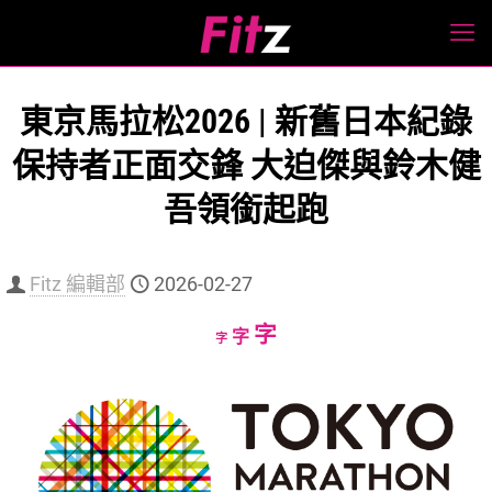
東京馬拉松2026 | 新舊日本紀錄
保持者正面交鋒 大迫傑與鈴木健
吾領銜起跑
Fitz 編輯部
2026-02-27
Increase
字
Reset
Decrease
字
字
font
font
font
size.
size.
size.