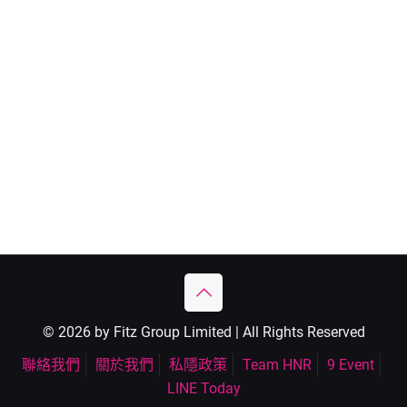
© 2026 by Fitz Group Limited | All Rights Reserved
聯絡我們
關於我們
私隱政策
Team HNR
9 Event
LINE Today