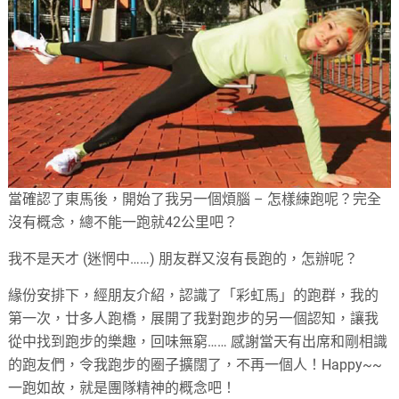
當確認了東馬後，開始了我另一個煩腦 – 怎樣練跑呢？完全
沒有概念，總不能一跑就42公里吧？
我不是天才 (迷惘中……) 朋友群又沒有長跑的，怎辦呢？
緣份安排下，經朋友介紹，認識了「彩虹馬」的跑群，我的
第一次，廿多人跑橋，展開了我對跑步的另一個認知，讓我
從中找到跑步的樂趣，回味無窮…… 感謝當天有出席和剛相識
的跑友們，令我跑步的圈子擴闊了，不再一個人！Happy~~
一跑如故，就是團隊精神的概念吧！