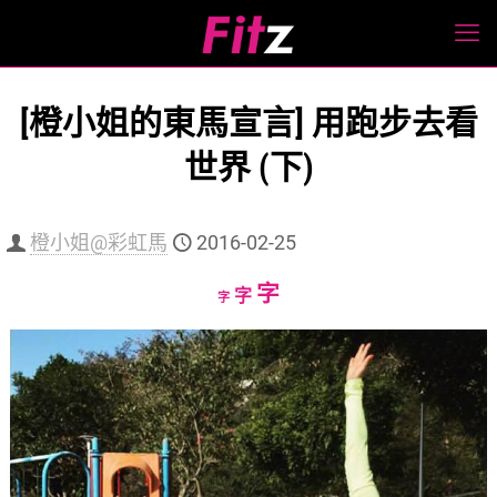
[橙小姐的東馬宣言] 用跑步去看
世界 (下)
橙小姐@彩虹馬
2016-02-25
Increase
字
Reset
Decrease
字
字
font
font
font
size.
size.
size.