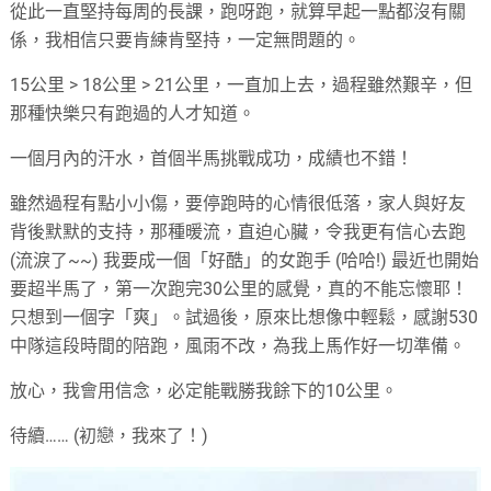
從此一直堅持每周的長課，跑呀跑，就算早起一點都沒有關
係，我相信只要肯練肯堅持，一定無問題的。
15公里 > 18公里 > 21公里，一直加上去，過程雖然艱辛，但
那種快樂只有跑過的人才知道。
一個月內的汗水，首個半馬挑戰成功，成績也不錯！
雖然過程有點小小傷，要停跑時的心情很低落，家人與好友
背後默默的支持，那種暖流，直迫心臟，令我更有信心去跑
(流淚了~~) 我要成一個「好酷」的女跑手 (哈哈!) 最近也開始
要超半馬了，第一次跑完30公里的感覺，真的不能忘懷耶！
只想到一個字「爽」。試過後，原來比想像中輕鬆，感謝530
中隊這段時間的陪跑，風雨不改，為我上馬作好一切準備。
放心，我會用信念，必定能戰勝我餘下的10公里。
待續…… (初戀，我來了！)