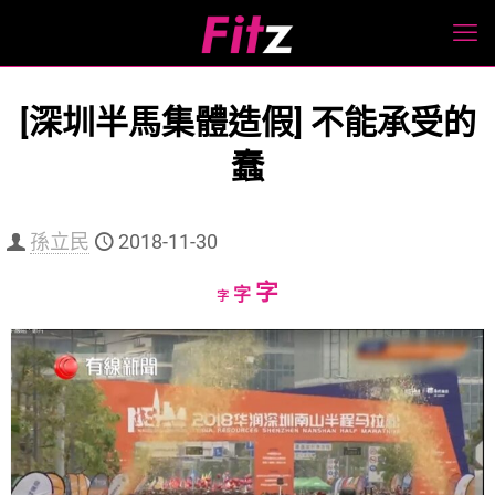
[深圳半馬集體造假] 不能承受的
蠢
孫立民
2018-11-30
Increase
字
Reset
Decrease
字
字
font
font
font
size.
size.
size.