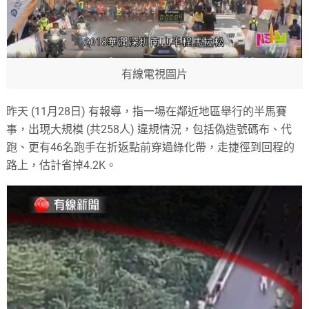
有線電視圖片
昨天 (11月28日) 有報導，指一場在鄰近地區舉行的半馬賽
事，出現大規模 (共258人) 違規情況，包括偽造號碼布、代
跑、更有46名跑手在折返點前穿過綠化帶，走捷徑到回程的
路上，估計省掉4.2K。