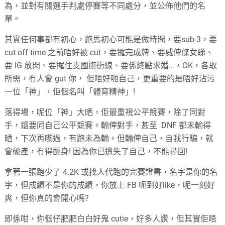
為，並對有關選手判處停賽等不同處分，並公佈他們的名
單。
其實任何事都有初心，跑馬初心可能是做時間，要sub-3，要
cut off time 之前唔好被 cut，要攞完成牌、要威俾條女睇、
要 IG 放閃、要攞住支國旗衝線、要係終點求婚…，OK，各取
所需，冇人會 gut 你， 但唔好呃自己，更重要的是唔好沾污
一位「神」，佢個名叫「體育精神」!
落得場，呢位「神」大晒，佢最重視公平競賽，除了同對
手，還要同自己公平競賽。輸俾對手，甚至 DNF 都未輸得
晒，下次再嚟過，有跑未為輸。但輸俾自己，自我行騙，就
會破產，冇得翻身! 因為你已遺失了自己，不能尋回!
拿著一張跑少了 4.2K 或找人代跑的完賽證書，名字是你的名
字，但成績不是你的成績，你放上 FB 呃到好like，呢一刻好
爽，但你真的會開心嗎?
即係咁，你個仔肥肥白白好鬼 cutie，好多人讚，但其實佢唔