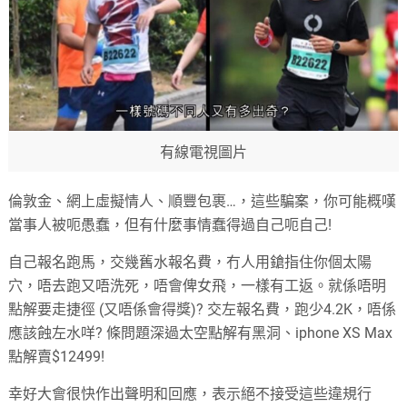
有線電視圖片
倫敦金、網上虛擬情人、順豐包裹…，這些騙案，你可能概嘆
當事人被呃愚蠢，但有什麼事情蠢得過自己呃自己!
自己報名跑馬，交幾舊水報名費，冇人用鎗指住你個太陽
穴，唔去跑又唔洗死，唔會俾女飛，一樣有工返。就係唔明
點解要走捷徑 (又唔係會得獎)? 交左報名費，跑少4.2K，唔係
應該蝕左水咩? 條問題深過太空點解有黑洞、iphone XS Max
點解賣$12499!
幸好大會很快作出聲明和回應，表示絕不接受這些違規行