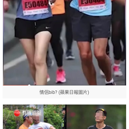
情侶bib? (蘋果日報圖片)