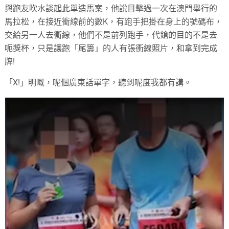
與跑友吹水談起此單造馬案，他說目擊過一次在澳門舉行的
馬拉松，在接近衝線前的數K，有跑手把掛在身上的號碼布，
交給另一人去衝線，他們不是前列跑手，代鎗的目的不是去
呃獎杯，只是讓跑「尾籌」的人有張衝線照片，和拿到完成
牌!
「X!」明嘅，呢個廣東話單字，聽到呢度我都有講。