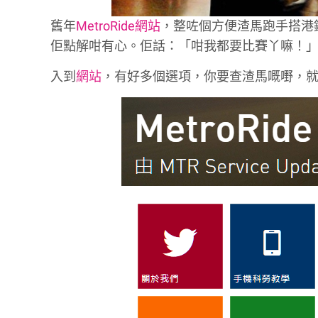
舊年
MetroRide網站
，整咗個方便渣馬跑手搭港
佢點解咁有心。佢話：「咁我都要比賽丫嘛！
入到
網站
，有好多個選項，你要查渣馬嘅嘢，