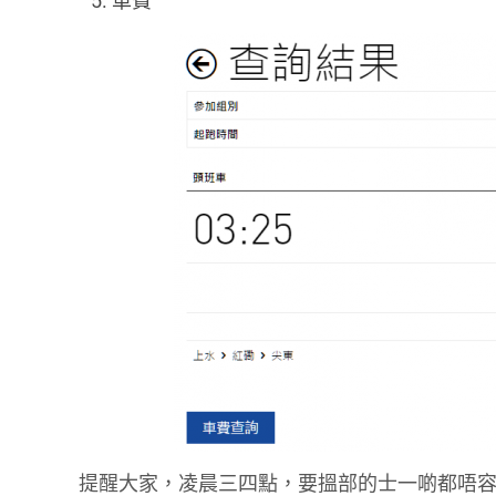
車費
提醒大家，凌晨三四點，要搵部的士一啲都唔