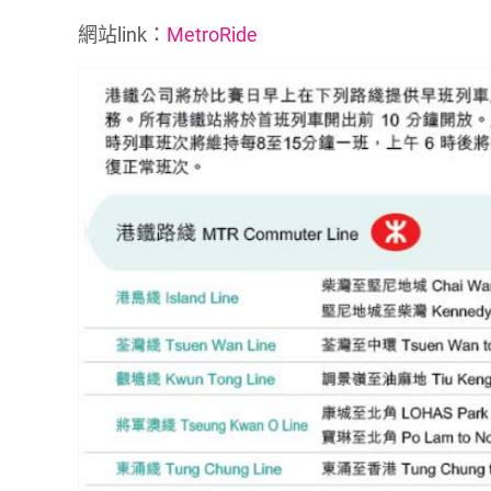
網站link：
MetroRide