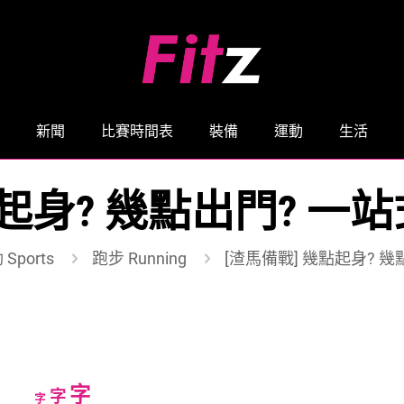
新聞
比賽時間表
裝備
運動
生活
點起身? 幾點出門? 一
Sports
跑步 Running
[渣馬備戰] 幾點起身? 
Increase
字
Reset
Decrease
字
字