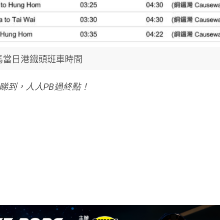
馬當日港鐵頭班車時間
多跑手睇到，人人PB過終點！