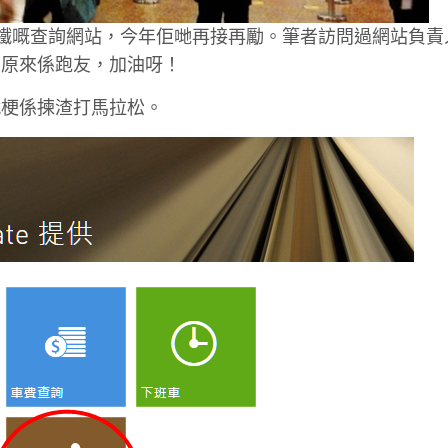
鐵嘅查詢網站，今年佢哋再接再勵。筆者訪問過網站負責
」原來係跑友，加油呀！
就梗係揀渣打馬拉松。