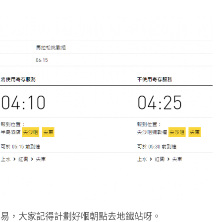
容易，大家記得計劃好嗰朝點去地鐵站呀。