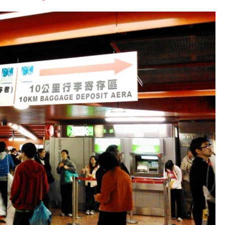
font
font
font
size.
size.
size.