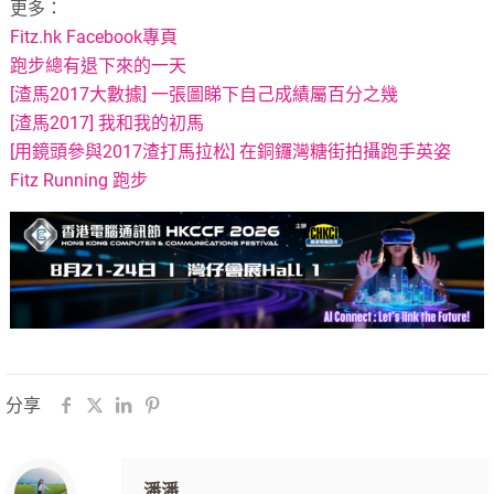
更多：
Fitz.hk Facebook專頁
跑步總有退下來的一天
[渣馬2017大數據] 一張圖睇下自己成績屬百分之幾
[渣馬2017] 我和我的初馬
[用鏡頭參與2017渣打馬拉松] 在銅鑼灣糖街拍攝跑手英姿
Fitz Running 跑步
分享
潘潘