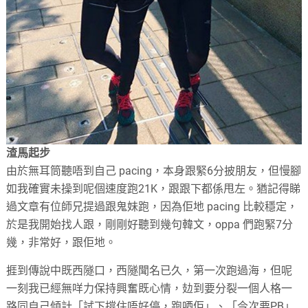
渣馬起步
由於無耳筒聽唔到自己 pacing，本身跟緊6分披朋友，但慢腳
如我確實未操到呢個速度跑21K，跟跟下都係甩左。猶記得睇
過文章有位師兄提過跟鬼妹跑，因為佢地 pacing 比較穩定，
於是我開始找人跟，剛剛好聽到幾句韓文，oppa 們跑緊7分
幾，非常好，跟佢地。
捱到傳說中既西隧口，西隧聞名已久，第一次跑過海，但呢
一刻我已經無咩力保持興奮既心情，攰到要分裂一個人格一
路同自己傾計「試下撐住唔好停，跑哂佢」、「今次要PB」