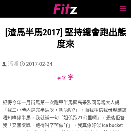
[渣馬半馬2017] 堅持總會跑出態
度來
潘潘
2017-02-24
Increase
字
Reset
Decrease
字
字
font
font
font
size.
size.
size.
記得今年一月街馬第一次跑畢半馬興高采烈同母親大人講
「我三小時內跑完半馬呀，叻唔叻?」，而我相信我母親應該
唔知咩係半馬，我就補一句「姐係跑21公里啊」，最後佢答
我「又無獎既，跑得咁辛苦做咩」，我真係好似 ice bucket