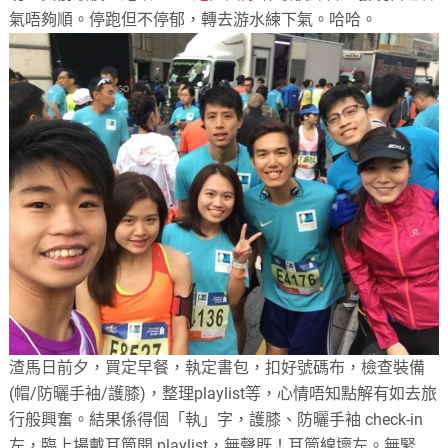
氣唔夠順。停跑但不停郁，轉去游水練下氣。哈哈。
渣馬日前夕，買定早餐，執定書包，扣好號碼布，檢查裝備
(帽/防曬手袖/護膝)，整理playlist等，心情唔知點解有如去旅
行般興奮。結果係得個「執」字，護膝、防曬手袖 check-in
左，臨上場戴耳筒開 playlist，無聲既！耳筒線壞左。無緊