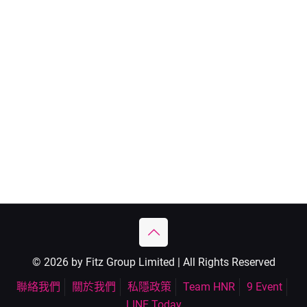
© 2026 by Fitz Group Limited | All Rights Reserved
聯絡我們
關於我們
私隱政策
Team HNR
9 Event
LINE Today