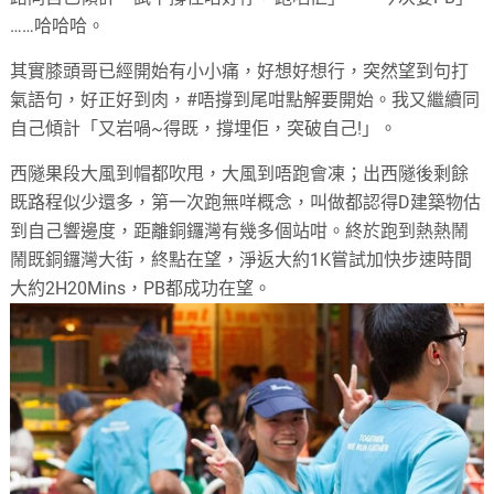
……哈哈哈。
其實膝頭哥已經開始有小小痛，好想好想行，突然望到句打
氣語句，好正好到肉，#唔撐到尾咁點解要開始。我又繼續同
自己傾計「又岩喎~得既，撐埋佢，突破自己!」。
西隧果段大風到帽都吹甩，大風到唔跑會凍；出西隧後剩餘
既路程似少還多，第一次跑無咩概念，叫做都認得D建築物估
到自己響邊度，距離銅鑼灣有幾多個站咁。終於跑到熱熱鬧
鬧既銅鑼灣大街，終點在望，淨返大約1K嘗試加快步速時間
大約2H20Mins，PB都成功在望。