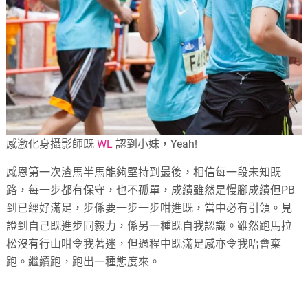
感激化身攝影師既
WL
認到小妹，Yeah!
感恩第一次渣馬半馬能夠堅持到最後，相信每一段未知既
路，每一步都有保守，也不孤單，成績雖然是慢腳成績但PB
到已經好滿足，步係要一步一步咁進既，當中必有引領。見
證到自己既進步同毅力，係另一種既自我認識。雖然跑馬拉
松沒有行山咁令我著迷，但過程中既滿足感亦令我唔會棄
跑。繼續跑，跑出一種態度來。