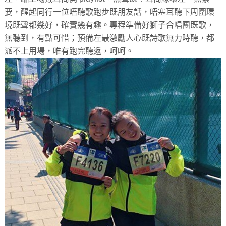
要，醒起同行一位唔聽歌跑步既朋友話，唔塞耳聽下周圍環
境既聲都幾好，確實幾有趣。專程準備好獅子合唱團既歌，
無聽到，有點可惜；預備左最激勵人心既詩歌無力時聽，都
派不上用場，唯有跑完聽返，呵呵。