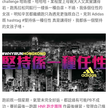
challenge 咁既樣，哈哈哈。某程度上母親大人又其實講得
岩，跑馬拉松同毅行一樣係一種自虐。不過，我係個任性的
女孩，明知辛苦都繼續跑只為遇見更強既自己。見到 Adidas
既 hashtag #堅持係一種任性 真是講得好，我都係一個堅持
的女孩子啫。
跑前既一個星期，氣管未完全好返，都諗過有可能PB不成
功。賽前最後一跑跟
HNR 跑步團隊
作最後練習，發現自己條