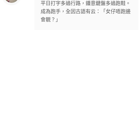
平日打字多過行路，鍾意鍵盤多過跑鞋。
成為跑手，全因古語有云：「女仔唔跑邊
會靚？」