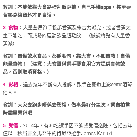
教訓
：不能依靠大會路標判斷距離，自己手機apps，甚至要
背熟路線資料才是皇道。
3. 食物
：大量全馬跑手投訴香蕉及朱古力派完，或者香蕉太
生不能吃，而派發的運動飲品超難飲。（據說終點有大量香
蕉派）
教訓：自備飲水食品。都係嗰句，靠大會，不如自救！自備
能量食物！
（注意：大會聲稱選手要食用官方提供食物飲
品，否則取消資格。）
4. 影相
：過去幾年不斷有人投訴，跑手在賽道上影selfie阻礙
他人。
教訓
：大家去跑步唔係去影相，做事最好分主次，遇自拍黨
時盡量閃避吧
5. 受傷
：2014年，有30名選手因不適或受傷送院，包括去年
僅以十秒屈居全馬亞軍的肯尼亞選手James Kariuki