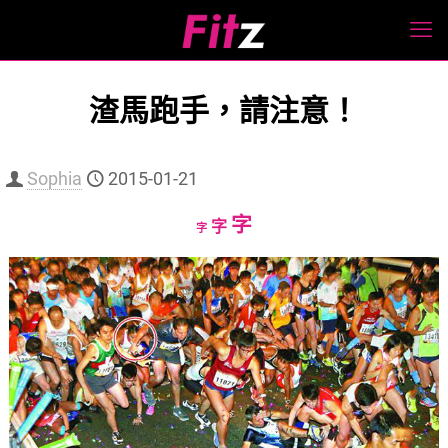
渣馬跑手，請注意！
Sophia
2015-01-21
Increase
字
Reset
Decrease
字
字
font
font
font
size.
size.
size.