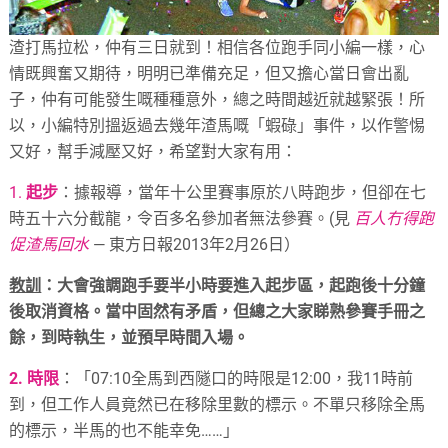
渣打馬拉松，仲有三日就到！相信各位跑手同小編一樣，心
情既興奮又期待，明明已準備充足，但又擔心當日會出亂
子，仲有可能發生嘅種種意外，總之時間越近就越緊張！所
以，小編特別搵返過去幾年渣馬嘅「蝦碌」事件，以作警惕
又好，幫手減壓又好，希望對大家有用：
1.
起步
：據報導，當年十公里賽事原於八時跑步，但卻在七
時五十六分截龍，令百多名參加者無法參賽。(見
百人冇得跑
促渣馬回水
— 東方日報2013年2月26日）
教訓
：大會強調跑手要半小時要進入起步區，起跑後十分鐘
後取消資格。當中固然有矛盾，但總之大家睇熟參賽手冊之
餘，到時執生，並預早時間入場。
2. 時限
：「07:10全馬到西隧口的時限是12:00，我11時前
到，但工作人員竟然已在移除里數的標示。不單只移除全馬
的標示，半馬的也不能幸免……」