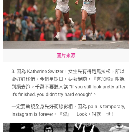
圖片來源
3.
因為
Katherine Switzer
，女生先有得跑馬拉松，所以
要好好珍惜。今個星期日，要著靚啲，『杏加橙』咁襯
到絕去跑。千萬不要聽人講
”If you still look pretty after
it’s finished
,
you didn’t try hard enough”
。
一定要執靚全身先好衝線影相，因為
pain is temporary,
Instagram is forever
。『柒』一
Look
，咁就一世！