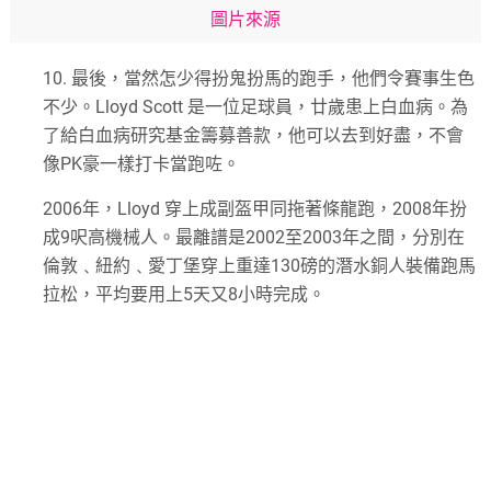
圖片來源
10.
最後，當然怎少得扮鬼扮馬的跑手，他們令賽事生色
不少。
Lloyd Scott
是一位足球員，廿歲患上白血病。為
了給白血病研究基金籌募善款，他可以去到好盡，不會
像
PK
豪一樣打卡當跑咗。
2006
年，
Lloyd
穿上成副盔甲同拖著條龍跑，
2008
年扮
成
9
呎高機械人。最離譜是
2002
至
2003
年之間，分別在
倫敦﹑紐約﹑愛丁堡穿上重達
130
磅的潛水銅人裝備跑馬
拉松，平均要用上
5
天又
8
小時完成。