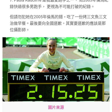
7.
Paula Radcliffe
是我最愛跑手之一，
她
2003
年倫馬紀
錄快過很多男跑手，
更視為不可能打破的紀錄。
但請勿犯她在
2005
年倫馬的錯，吃了一份烤三文魚三文
治做早餐。最後要向全國道歉，其實要道歉的應該是那
位攝影師。
圖片來源