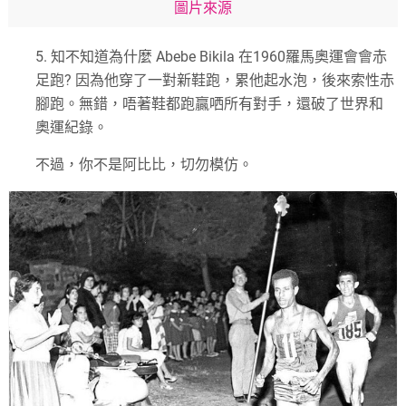
圖片來源
5.
知不知道為什麼
Abebe Bikila
在
1960
羅馬奧運會會赤
足跑
?
因為他穿了一對新鞋跑，累他起水泡，後來索性赤
腳跑。無錯，唔著鞋都跑贏哂所有對手，還破了世界和
奧運紀錄。
不過，你不是阿比比，切勿模仿。