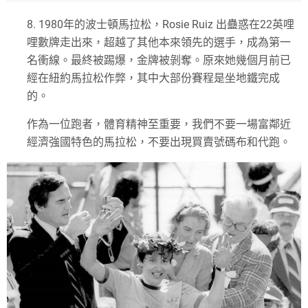
8.
1980
年的波士頓馬拉松，
Rosie Ruiz
出蠱惑在
22
英哩
哩數牌走出來，超越了其他本來領先的選手，成為第一
名衝線。最終被踢爆
，
金牌被剝奪。原來她幾個月前已
經在紐約馬拉松作弊，其中大部份賽程是坐地鐵完成
的。
作為一位跑者，體育精神至重要，我們不要一場富鄰近
經濟強國特色的馬拉松
，
不要出現買賣號碼布和代跑。