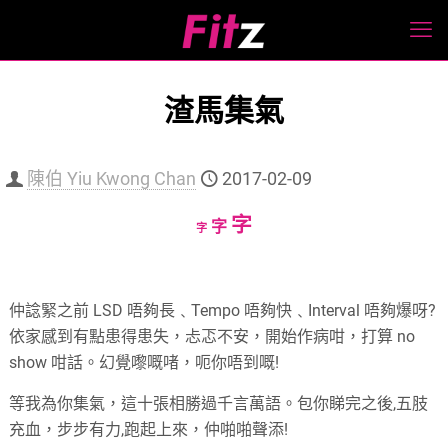
渣馬集氣
陳伯 Yiu Kwong Chan
2017-02-09
Increase
字
Reset
Decrease
字
字
font
font
font
size.
size.
size.
仲諗緊之前 LSD 唔夠長﹑Tempo 唔夠快﹑Interval 唔夠爆呀?
依家感到有點患得患失，忐忑不安，開始作病咁，打算 no
show 咁話。幻覺嚟嘅啫，呃你唔到嘅!
等我為你集氣，這十張相勝過千言萬語。包你睇完之後,五肢
充血，步步有力,跑起上來，仲啪啪聲添!