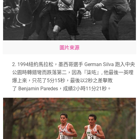
圖片來源
2.
1994
紐約馬拉松
，
墨西哥選手
German Silva
跑入中央
公園時轉錯彎而跌落第二，因為『柒咗』
,
他最後一英哩
爆上來
，
只花了
5
分
15
秒，最後以
2
秒之差擊敗
了
Benjamin Paredes
，成績
2
小時
11
分
21
秒。