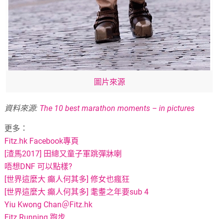
圖片來源
資料來源:
The 10 best marathon moments – in pictures
更多：
Fitz.hk Facebook專頁
[渣馬2017] 田總又童子軍跳彈牀喇
唔想DNF 可以點樣?
[世界這麼大 癲人何其多] 修女也瘋狂
[世界這麼大 癲人何其多] 耄耋之年要sub 4
Yiu Kwong Chan＠Fitz.hk
Fitz Running 跑步