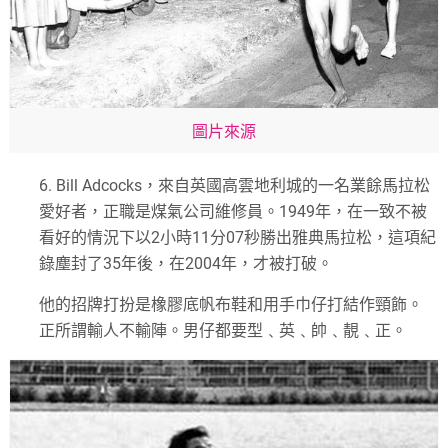
圖片來源
6.
Bill Adcocks
，來自英國高雲地利城的一名業餘馬拉松
愛好者，正職是煤氣公司維修員。
1949
年，在一致不被
看好的情況下以
2
小時
11
分
07
秒勝出雅典馬拉松，這項紀
錄塵封了
35
年後，在
2004
年，才被打破。
他的招牌打扮是橡膠底帆布鞋和用手巾仔打結作頸飾。
正所謂輸人不輸陣。男仔都要型﹑英﹑帥﹑靚﹑正。