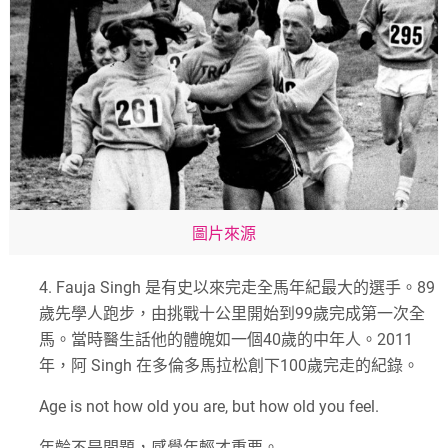
圖片來源
4.
Fauja Singh
是有史以來完走全馬年紀最大的選手。
89
歲先學人跑步，由挑戰十公里開始到
99
歲完成第一次全
馬。當時醫生話他的體魄如一個
40
歲的中年人。
2011
年，阿
Singh
在多倫多馬拉松創下
100
歲完走的紀錄。
Age is not how old you are, but how old you feel.
年齡不是問題，感覺年輕才重要。