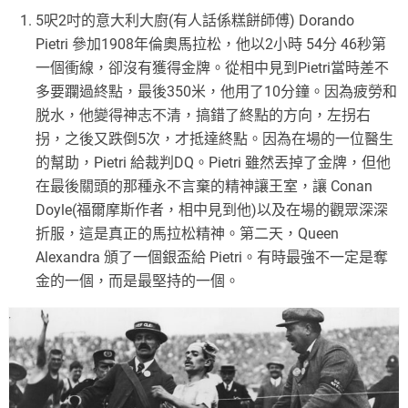
5
呎
2
吋的意大利大廚
(
有人話係糕餅師傅
) Dorando
Pietri
參加
1908
年倫奧馬拉松，他以
2
小時
54
分
46
秒第
一個衝線，卻沒有獲得金牌。從相中見到
Pietri
當時差不
多要躝過終點，最後
350
米，他用了
10
分鐘。因為疲勞和
脱水，他變得神志不清，搞錯了終點的方向，左拐右
拐，之後又跌倒
5
次，才抵達終點。因為在場的一位醫生
的幫助，
Pietri
給裁判
DQ
。
Pietri
雖然丟掉了金牌，但他
在最後關頭的那種永不言棄的精神讓王室，讓
Conan
Doyle(
福爾摩斯作者，相中見到他
)
以及在場的觀眾深深
折服，這是真正的馬拉松精神。第二天，
Queen
Alexandra
頒了一個銀盃給
Pietri
。有時最強不一定是奪
金的一個，而是最堅持的一個。