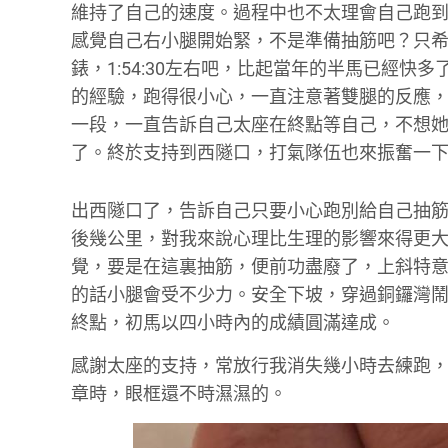
維持了自己的速度。過程中也不太理會自己跑到
感覺自己右小腿開始緊，不是準備抽筋吧？只
錶，1:54:30左右吧，比起當年的半馬已經
的經驗，跑得很小心，一直注意著雙腿的反應
一段，一直告訴自己太座在終點等自己，不想
了。終於支持到西隧口，打氣隊伍也來振奮一
出西隧口了，告訴自己只要小心跑別給自己抽
後幾公里，對我來說心理比生理的影響來得更
覺，要是在這裏抽筋，便前功盡廢了，上斜特
的話小腿會受不少力。安全下坡，穿過銅鑼灣
終點，初馬以四小時內的成績圓滿達成。
感謝太座的支持，常放行我消失幾小時去練跑
章時，眼框還不時濕濕的。