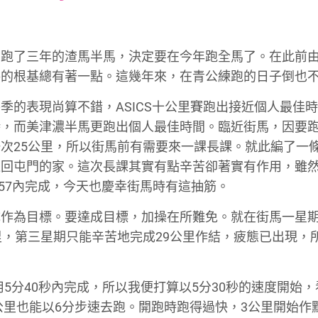
font
font
font
size.
size.
size.
，跑了三年的渣馬半馬，決定要在今年跑全馬了。在此前
路的根基總有著一點。這幾年來，在青公練跑的日子倒也
季的表現尚算不錯，ASICS十公里賽跑出接近個人最佳
而美津濃半馬更跑出個人最佳時間。臨近街馬，因要跑32
次25公里，所以街馬前有需要來一課長課。就此編了一條
回屯門的家。這次長課其實有點辛苦卻著實有作用，雖然
57內完成，今天也慶幸街馬時有這抽筋。
成作為目標。要達成目標，加操在所難免。就在街馬一星
里，第三星期只能辛苦地完成29公里作結，疲態已出現，
用5分40秒內完成，所以我便打算以5分30秒的速度開始
公里也能以6分步速去跑。開跑時跑得過快，3公里開始作