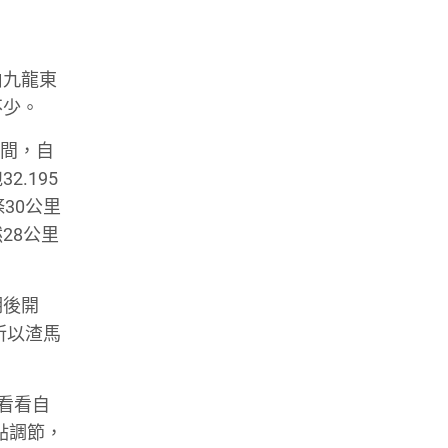
由九龍東
不少。
時間，自
.195
30公里
28公里
期後開
所以渣馬
，看看自
點調節，