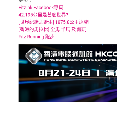
更多：
Fitz.hk Facebook專頁
42.195公里是甚麼世界?
[世界紀綠之誕生] 1875.8公里達成!
[香港的馬拉松] 全馬 半馬 及 超馬
Fitz Running 跑步