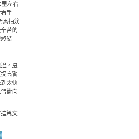
公里左右
看看手
街馬抽筋
最辛苦的
便終結
跑過。最
更提高警
覺到太快
振臂衝向
寫這篇文