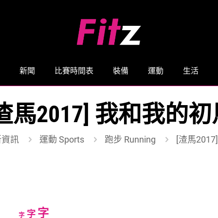
新聞
比賽時間表
裝備
運動
生活
渣馬2017] 我和我的
新資訊
運動 Sports
跑步 Running
[渣馬201
Increase
字
Reset
Decrease
字
字