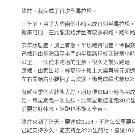
終於，我完成了首次全馬拉松。
三年前，用了大約兩個小時完成首個半馬拉松
搬來屯門，在九龍東跑步因有較多斜路，跑斜
去年狀態差，加上有傷，半馬跑得很差。今個賽
己練跑由荃灣西至屯門的半馬路程終突破兩小時，
公里，一個從未跑過的里數，很久之前只跑過一
路線，由家出發，經麥徑十段上大棠再經元朗返
左右開始右小腿抽了兩次筋，街馬成績也能以2:
有感今季個人狀態大好，所以便以四小時內完
始，每星期跑一次長課，頭兩星期還能跑30公
前要好好休息，練跑也不能太辛苦。
終於來到了這天，要達成Sub4，平均每公里要
己能支持多久，能支持至32公里的話，最後10