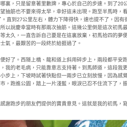
哪裏，只是留意著里數牌，專心於自己的步速。到了20
希望抽筋也不要來得太早，幸好這未出現。跑至半馬時，
快多了。直到27公里左右，體力下降得快，速也提不了，因有
，所以說慶幸當時有那兩次抽筋。這幾公里倒是這次初馬
她等太久，一直告訴自己要是在這裏放棄，初馬拾四的夢
下士氣，最艱苦的一段終於給捱過了。
筋便好了。西隧上橋、龍和道上斜用碎步上，兩段都平安
大，我的老毛病，只能靠意志支持著。到馬師道，這段我
意小步上，下坡時試著快點但一兩步已立刻放慢，因為感
鬧巿，跑進公園，踏上一片淺藍，眼淚已忍不住流下了，
，感謝跑步的朋友們提供的寶貴意見。這就是我的初馬，